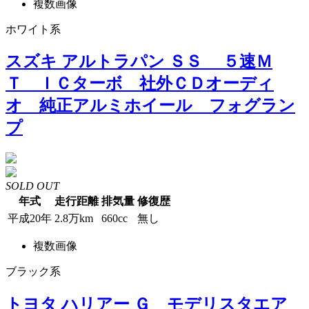
複数画像
ホワイト系
スズキ アルトラパン ＳＳ ５速Ｍ
Ｔ ＩＣターボ 社外ＣＤオーディ
オ 純正アルミホイール フォグラン
プ
SOLD OUT
年式
走行距離
排気量
修復歴
平成20年
2.8万km
660cc
無し
複数画像
ブラック系
トヨタ ハリアー Ｇ モデリスタエア