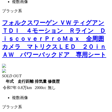
複数画像
ブラック系
フォルクスワーゲン ＶＷ ティグアン
ＴＤＩ ４モーション Ｒライン Ｄ
ｉｓｃｏｖｅｒＰｒｏＭａｘ 全周囲
カメラ マトリクスＬＥＤ ２０ｉｎ
ＡＷ パワーバックドア 専用シート
SOLD OUT
年式
走行距離
排気量
修復歴
令和7年
0.8万km
2000cc
無し
複数画像
ブラック系