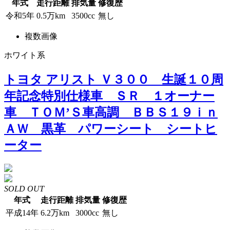
年式
走行距離
排気量
修復歴
令和5年
0.5万km
3500cc
無し
複数画像
ホワイト系
トヨタ アリスト Ｖ３００ 生誕１０周
年記念特別仕様車 ＳＲ １オーナー
車 ＴＯＭ’Ｓ車高調 ＢＢＳ１９ｉｎ
ＡＷ 黒革 パワーシート シートヒ
ーター
SOLD OUT
年式
走行距離
排気量
修復歴
平成14年
6.2万km
3000cc
無し