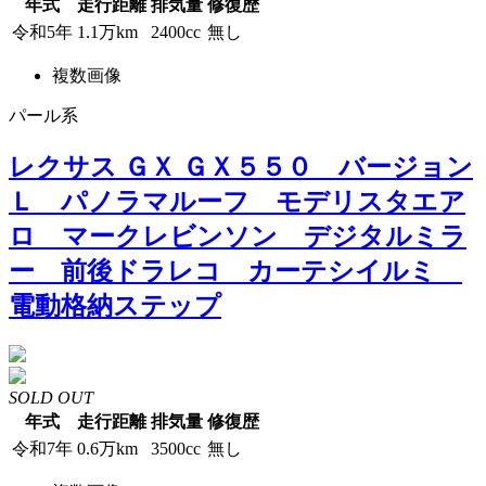
年式
走行距離
排気量
修復歴
令和5年
1.1万km
2400cc
無し
複数画像
パール系
レクサス ＧＸ ＧＸ５５０ バージョン
Ｌ パノラマルーフ モデリスタエア
ロ マークレビンソン デジタルミラ
ー 前後ドラレコ カーテシイルミ
電動格納ステップ
SOLD OUT
年式
走行距離
排気量
修復歴
令和7年
0.6万km
3500cc
無し