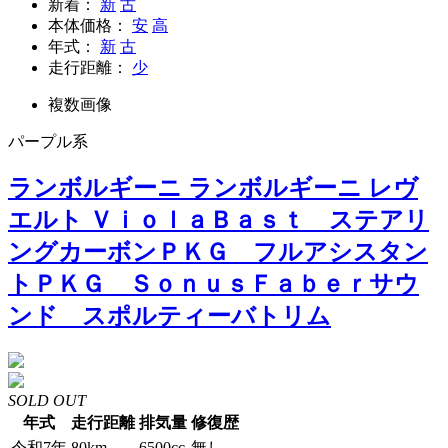
新着：
新
古
本体価格：
安
高
年式：
新
古
走行距離：
少
複数画像
パープル系
ランボルギーニ ランボルギーニ レヴ
エルト ＶｉｏｌａＢａｓｔ ステアリ
ングカーボンＰＫＧ フルアシスタン
トＰＫＧ ＳｏｎｕｓＦａｂｅｒサウ
ンド スポルティーバトリム
SOLD OUT
年式
走行距離
排気量
修復歴
令和7年
80km
6500cc
無し