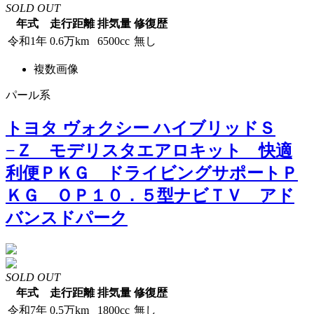
SOLD OUT
年式
走行距離
排気量
修復歴
令和1年
0.6万km
6500cc
無し
複数画像
パール系
トヨタ ヴォクシー ハイブリッドＳ
−Ｚ モデリスタエアロキット 快適
利便ＰＫＧ ドライビングサポートＰ
ＫＧ ＯＰ１０．５型ナビＴＶ アド
バンスドパーク
SOLD OUT
年式
走行距離
排気量
修復歴
令和7年
0.5万km
1800cc
無し