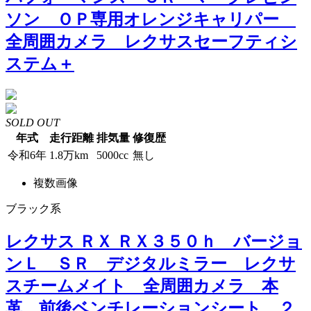
ソン ＯＰ専用オレンジキャリパー
全周囲カメラ レクサスセーフティシ
ステム＋
SOLD OUT
年式
走行距離
排気量
修復歴
令和6年
1.8万km
5000cc
無し
複数画像
ブラック系
レクサス ＲＸ ＲＸ３５０ｈ バージョ
ンＬ ＳＲ デジタルミラー レクサ
スチームメイト 全周囲カメラ 本
革 前後ベンチレーションシート ２