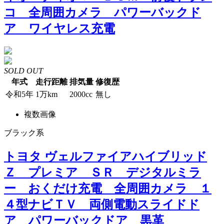
コ 全周囲カメラ パワーバックド
ア ワイヤレス充電
SOLD OUT
年式
走行距離
排気量
修復歴
令和5年
1万km
2000cc
無し
複数画像
ブラック系
トヨタ ヴェルファイアハイブリッド
Ｚ プレミア ＳＲ デジタルミラ
ー おくだけ充電 全周囲カメラ １
４型ナビＴＶ 両側電動スライドド
ア パワーバックドア 黒革