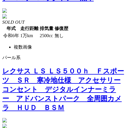
SOLD OUT
年式
走行距離
排気量
修復歴
令和6年
1万km
2500cc
無し
複数画像
パール系
レクサス ＬＳ ＬＳ５００ｈ Ｆスポー
ツ ＳＲ 寒冷地仕様 アクセサリー
コンセント デジタルインナーミラ
ー アドバンストパーク 全周囲カメ
ラ ＨＵＤ ＢＳＭ