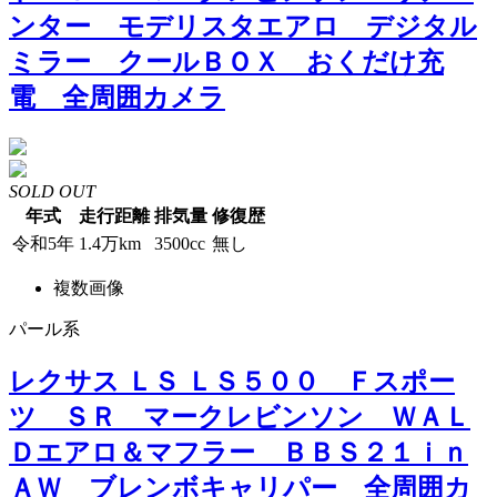
ンター モデリスタエアロ デジタル
ミラー クールＢＯＸ おくだけ充
電 全周囲カメラ
SOLD OUT
年式
走行距離
排気量
修復歴
令和5年
1.4万km
3500cc
無し
複数画像
パール系
レクサス ＬＳ ＬＳ５００ Ｆスポー
ツ ＳＲ マークレビンソン ＷＡＬ
Ｄエアロ＆マフラー ＢＢＳ２１ｉｎ
ＡＷ ブレンボキャリパー 全周囲カ