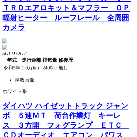
ＴＲＤエアロキット＆マフラー ＯＰ
輻射ヒーター ルーフレール 全周囲
カメラ
SOLD OUT
年式
走行距離
排気量
修復歴
令和5年
1.9万km
2400cc
無し
複数画像
ホワイト系
ダイハツ ハイゼットトラック ジャン
ボ ５速ＭＴ 荷台作業灯 キーレ
ス ３方開 フォグランプ ＥＴＣ
ＣＤオーディオ エアコン パワス