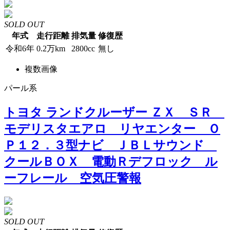
SOLD OUT
年式
走行距離
排気量
修復歴
令和6年
0.2万km
2800cc
無し
複数画像
パール系
トヨタ ランドクルーザー ＺＸ ＳＲ
モデリスタエアロ リヤエンター Ｏ
Ｐ１２．３型ナビ ＪＢＬサウンド
クールＢＯＸ 電動Ｒデフロック ル
ーフレール 空気圧警報
SOLD OUT