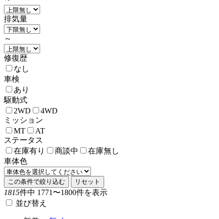
排気量
～
修復歴
なし
車検
あり
駆動式
2WD
4WD
ミッション
MT
AT
ステータス
在庫有り
商談中
在庫無し
車体色
この条件で絞り込む
リセット
1815
件中 1771〜1800件を表示
並び替え