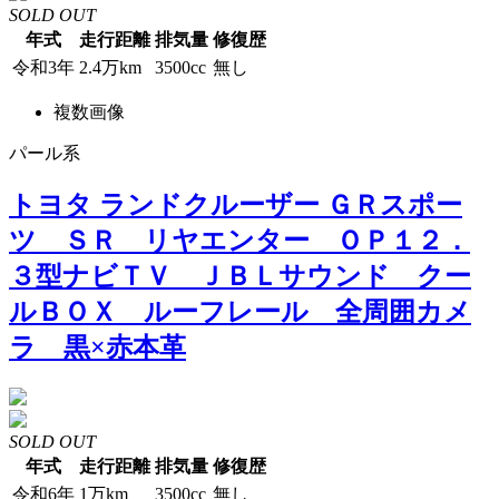
SOLD OUT
年式
走行距離
排気量
修復歴
令和3年
2.4万km
3500cc
無し
複数画像
パール系
トヨタ ランドクルーザー ＧＲスポー
ツ ＳＲ リヤエンター ＯＰ１２．
３型ナビＴＶ ＪＢＬサウンド クー
ルＢＯＸ ルーフレール 全周囲カメ
ラ 黒×赤本革
SOLD OUT
年式
走行距離
排気量
修復歴
令和6年
1万km
3500cc
無し