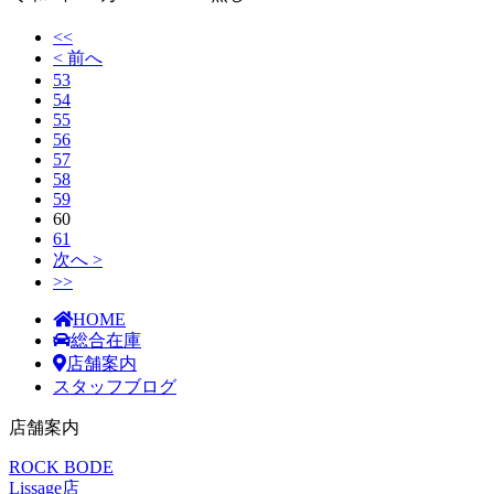
<<
< 前へ
53
54
55
56
57
58
59
60
61
次へ >
>>
HOME
総合在庫
店舗案内
スタッフブログ
店舗案内
ROCK BODE
Lissage店