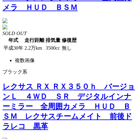
メラ ＨＵＤ ＢＳＭ
SOLD OUT
年式
走行距離
排気量
修復歴
平成30年
2.2万km
3500cc
無し
複数画像
ブラック系
レクサス ＲＸ ＲＸ３５０ｈ バージョ
ンＬ ４ＷＤ ＳＲ デジタルインナ
ーミラー 全周囲カメラ ＨＵＤ Ｂ
ＳＭ レクサスチームメイト 前後ド
ラレコ 黒革