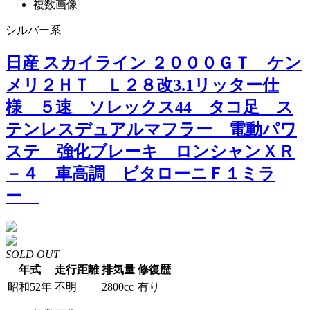
複数画像
シルバー系
日産 スカイライン ２０００ＧＴ ケン
メリ２ＨＴ Ｌ２８改3.1リッター仕
様 ５速 ソレックス44 タコ足 ス
テンレスデュアルマフラー 電動パワ
ステ 強化ブレーキ ロンシャンＸＲ
－４ 車高調 ビタローニＦ１ミラ
ー
SOLD OUT
年式
走行距離
排気量
修復歴
昭和52年
不明
2800cc
有り