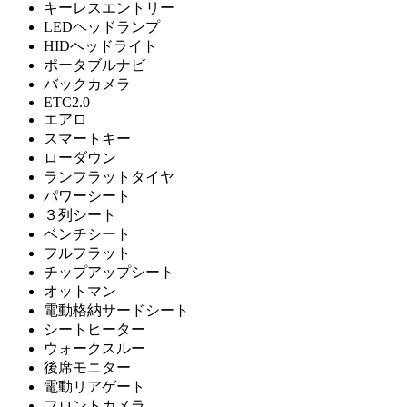
キーレスエントリー
LEDヘッドランプ
HIDヘッドライト
ポータブルナビ
バックカメラ
ETC2.0
エアロ
スマートキー
ローダウン
ランフラットタイヤ
パワーシート
３列シート
ベンチシート
フルフラット
チップアップシート
オットマン
電動格納サードシート
シートヒーター
ウォークスルー
後席モニター
電動リアゲート
フロントカメラ