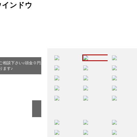
ウインドウ
円からＯＫ☆残価設定ＯＫ
☆ジャンボ☆５速ＭＴ☆車検Ｒ９年４月☆走行５