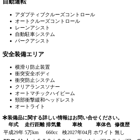
自動運転
アダプティブクルーズコントロール
オートクルーズコントロール
レーンアシスト
自動駐車システム
パークアシスト
安全装備エリア
横滑り防止装置
衝突安全ボディ
衝突防止システム
クリアランスソナー
オートマチックハイビーム
頸部衝撃緩和ヘッドレスト
オートライト
装備品に関する詳しい情報はお問い合せください。
年式
走行距離
排気量
車検
車体色
修復歴
平成29年
5万km
660cc
検2027年04月
ホワイト
無し