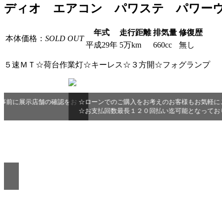
ディオ エアコン パワステ パワー
年式
走行距離
排気量
修復歴
本体価格：
SOLD OUT
平成29年
5万km
660cc
無し
５速ＭＴ☆荷台作業灯☆キーレス☆３方開☆フォグランプ
をお
☆ローンでのご購入をお考えのお客様もお気軽にご相談下さい♪頭金０
☆お支払回数最長１２０回払い迄可能となっております♪