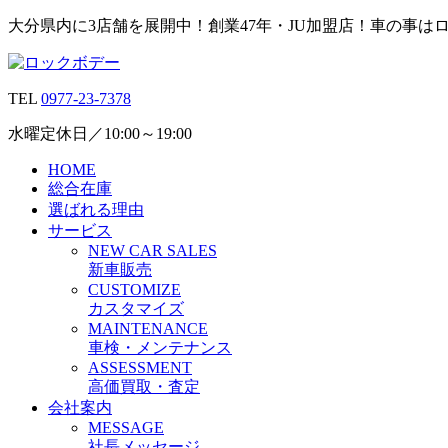
大分県内に3店舗を展開中！創業47年・JU加盟店！車の事は
TEL
0977-23-7378
水曜定休日／10:00～19:00
HOME
総合在庫
選ばれる理由
サービス
N
EW CAR
S
ALES
新車販売
C
USTOMIZE
カスタマイズ
M
AINTENANCE
車検・メンテナンス
A
SSESSMENT
高価買取・査定
会社案内
M
ESSAGE
社長メッセージ