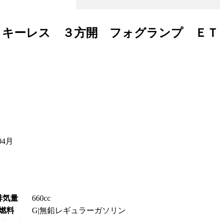
 キーレス ３方開 フォグランプ Ｅ
04月
排気量
660cc
燃料
G|無鉛レギュラーガソリン