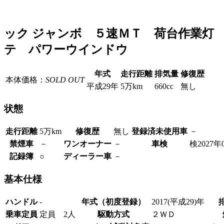
ック ジャンボ ５速ＭＴ 荷台作業灯
テ パワーウインドウ
年式
走行距離
排気量
修復歴
本体価格：
SOLD OUT
平成29年
5万km
660cc
無し
状態
走行距離
5万km
修復歴
無し
登録済未使用車
－
禁煙車
－
ワンオーナー
－
車検
検2027年
記録簿
○
ディーラー車
－
基本仕様
ハンドル
-
年式（初度登録）
2017(平成29)年
乗車定員
定員 2人
駆動方式
２ＷＤ