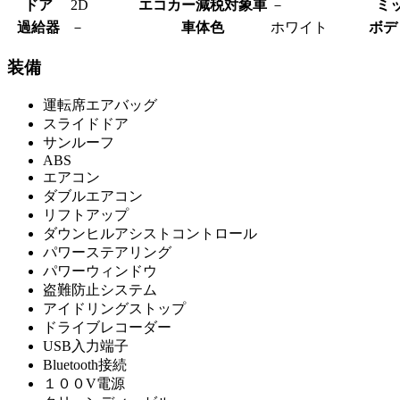
ドア
2D
エコカー減税対象車
－
ミ
過給器
－
車体色
ホワイト
ボデ
装備
運転席エアバッグ
スライドドア
サンルーフ
ABS
エアコン
ダブルエアコン
リフトアップ
ダウンヒルアシストコントロール
パワーステアリング
パワーウィンドウ
盗難防止システム
アイドリングストップ
ドライブレコーダー
USB入力端子
Bluetooth接続
１００V電源