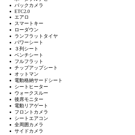
バックカメラ
ETC2.0
エアロ
スマートキー
ローダウン
ランフラットタイヤ
パワーシート
３列シート
ベンチシート
フルフラット
チップアップシート
オットマン
電動格納サードシート
シートヒーター
ウォークスルー
後席モニター
電動リアゲート
フロントカメラ
シートエアコン
全周囲カメラ
サイドカメラ