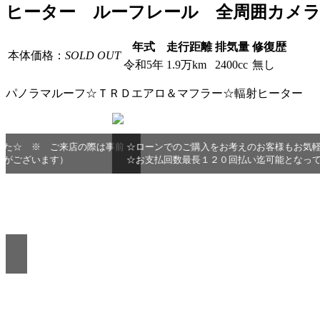
ヒーター ルーフレール 全周囲カメ
年式
走行距離
排気量
修復歴
本体価格：
SOLD OUT
令和5年
1.9万km
2400cc
無し
パノラマルーフ☆ＴＲＤエアロ＆マフラー☆輻射ヒーター
事前
☆ローンでのご購入をお考えのお客様もお気軽にご相談下さい♪頭金０
☆お支払回数最長１２０回払い迄可能となっております♪