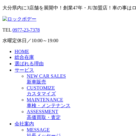
大分県内に3店舗を展開中！創業47年・JU加盟店！車の事は
TEL
0977-23-7378
水曜定休日／10:00～19:00
HOME
総合在庫
選ばれる理由
サービス
N
EW CAR
S
ALES
新車販売
C
USTOMIZE
カスタマイズ
M
AINTENANCE
車検・メンテナンス
A
SSESSMENT
高価買取・査定
会社案内
M
ESSAGE
社長メッセージ