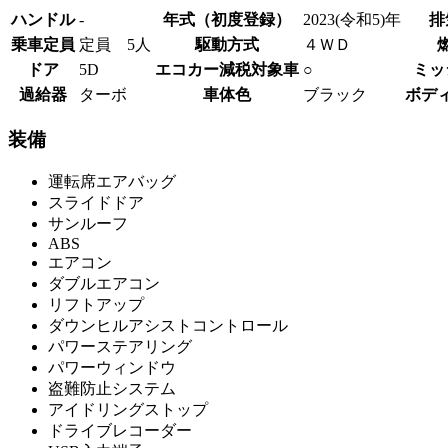
ハンドル
-
年式（初度登録）
2023(令和5)年
排
乗車定員
定員 5人
駆動方式
４ＷＤ
ドア
5D
エコカー減税対象車
○
ミッ
過給器
ターボ
車体色
ブラック
ボデ
装備
運転席エアバッグ
スライドドア
サンルーフ
ABS
エアコン
ダブルエアコン
リフトアップ
ダウンヒルアシストコントロール
パワーステアリング
パワーウィンドウ
盗難防止システム
アイドリングストップ
ドライブレコーダー