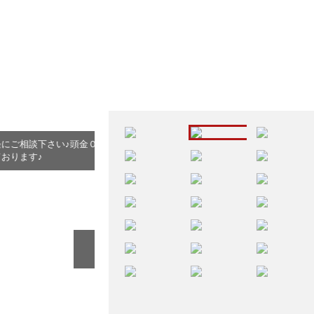
ラ
円からＯＫ☆残価設定ＯＫ
☆走行１．９万ｋｍ☆ボディカラー：グラファイ
☆