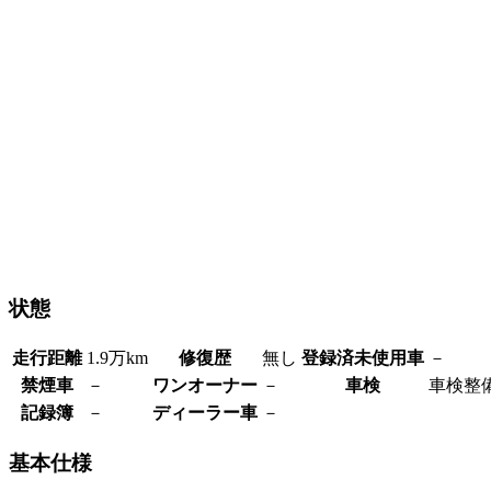
状態
走行距離
1.9万km
修復歴
無し
登録済未使用車
－
禁煙車
－
ワンオーナー
－
車検
車検整
記録簿
－
ディーラー車
－
基本仕様