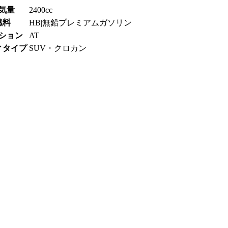
気量
2400cc
燃料
HB|無鉛プレミアムガソリン
ション
AT
ィタイプ
SUV・クロカン