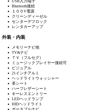
USB入力端子
Bluetooth接続
１００V電源
クリーンディーゼル
センターデフロック
レンタカーアップ
外装・内装
メモリーナビ他
TV&ナビ
ＴＶ（フルセグ）
ミュージックプレイヤー接続可
ビジュアル
21インチアルミ
ヘッドライトウォッシャー
革シート
ハーフレザーシート
キーレスエントリー
LEDヘッドランプ
HIDヘッドライト
ポータブルナビ