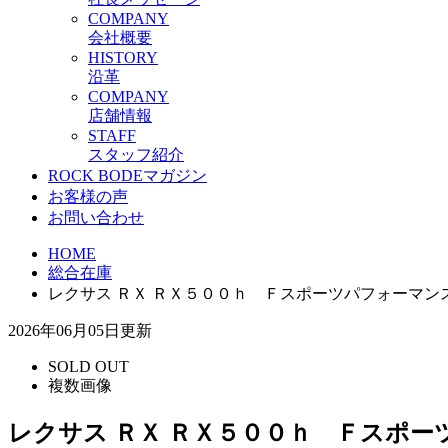
C
OMPANY
会社概要
H
ISTORY
沿革
C
OMPANY
店舗情報
S
TAFF
スタッフ紹介
ROCK BODEマガジン
お客様の声
お問い合わせ
HOME
総合在庫
レクサス ＲＸ ＲＸ５００ｈ Ｆスポーツパフォーマ
2026年06月05日更新
SOLD OUT
複数画像
レクサス ＲＸ ＲＸ５００ｈ Ｆスポ