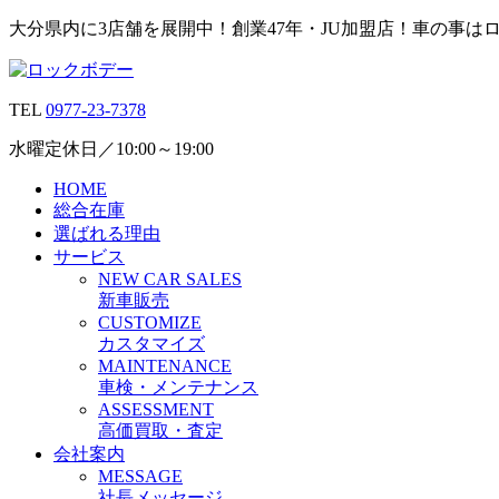
大分県内に3店舗を展開中！創業47年・JU加盟店！車の事は
TEL
0977-23-7378
水曜定休日／10:00～19:00
HOME
総合在庫
選ばれる理由
サービス
N
EW CAR
S
ALES
新車販売
C
USTOMIZE
カスタマイズ
M
AINTENANCE
車検・メンテナンス
A
SSESSMENT
高価買取・査定
会社案内
M
ESSAGE
社長メッセージ