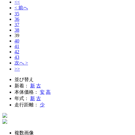
<<
< 前へ
35
36
37
38
39
40
41
42
43
次へ >
>>
並び替え
新着：
新
古
本体価格：
安
高
年式：
新
古
走行距離：
少
複数画像