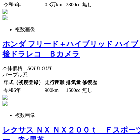
令和6年
0.3万km
2800cc
無し
複数画像
ホンダ フリード＋ハイブリッド ハイ
後ドラレコ Ｂカメラ
本体価格：
SOLD OUT
パープル系
年式（初度登録）
走行距離
排気量
修復歴
令和6年
900km
1500cc
無し
複数画像
レクサス ＮＸ ＮＸ２００ｔ Ｆスポ