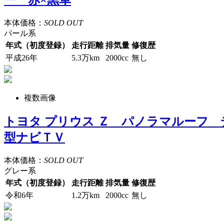
ー 赤×黒革
本体価格：
SOLD OUT
パール系
年式（初度登録）
走行距離
排気量
修復歴
平成26年
5.3万km
2000cc
無し
複数画像
トヨタ プリウス Ｚ パノラマルーフ
型ナビＴＶ
本体価格：
SOLD OUT
グレー系
年式（初度登録）
走行距離
排気量
修復歴
令和6年
1.2万km
2000cc
無し