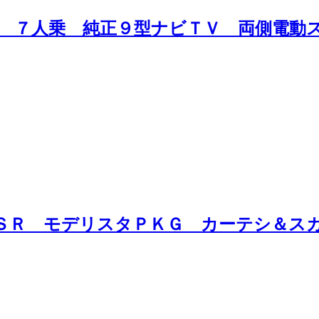
Ｘ ７人乗 純正９型ナビＴＶ 両側電動
 ＳＲ モデリスタＰＫＧ カーテシ＆ス