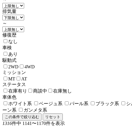
排気量
～
修復歴
なし
車検
あり
駆動式
2WD
4WD
ミッション
MT
AT
ステータス
在庫有り
商談中
在庫無し
車体色
ホワイト系
ベージュ系
パール系
ブラック系
シ
ーン系
ガンメタ系
この条件で絞り込む
リセット
1316
件中 1141〜1170件を表示