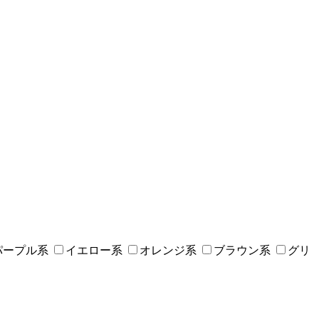
パープル系
イエロー系
オレンジ系
ブラウン系
グリ