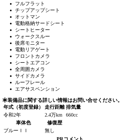
フルフラット
チップアップシート
オットマン
電動格納サードシート
シートヒーター
ウォークスルー
後席モニター
電動リアゲート
フロントカメラ
シートエアコン
全周囲カメラ
サイドカメラ
ルーフレール
エアサスペンション
装備品に関する詳しい情報はお問い合せください。
年式（初度登録）
走行距離
排気量
令和2年
2.4万km
660cc
車体色
修復歴
ブルーＩＩ
無し
PRコメント