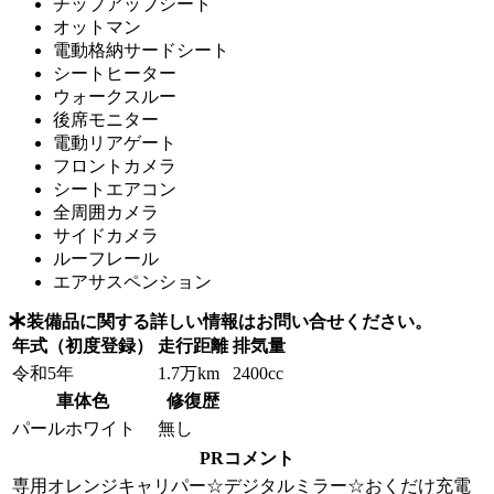
チップアップシート
オットマン
電動格納サードシート
シートヒーター
ウォークスルー
後席モニター
電動リアゲート
フロントカメラ
シートエアコン
全周囲カメラ
サイドカメラ
ルーフレール
エアサスペンション
装備品に関する詳しい情報はお問い合せください。
年式（初度登録）
走行距離
排気量
令和5年
1.7万km
2400cc
車体色
修復歴
パールホワイト
無し
PRコメント
専用オレンジキャリパー☆デジタルミラー☆おくだけ充電