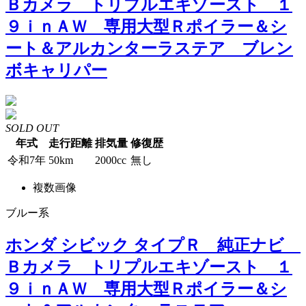
Ｂカメラ トリプルエキゾースト １
９ｉｎＡＷ 専用大型Ｒポイラー＆シ
ート＆アルカンターラステア ブレン
ボキャリパー
SOLD OUT
年式
走行距離
排気量
修復歴
令和7年
50km
2000cc
無し
複数画像
ブルー系
ホンダ シビック タイプＲ 純正ナビ
Ｂカメラ トリプルエキゾースト １
９ｉｎＡＷ 専用大型Ｒポイラー＆シ