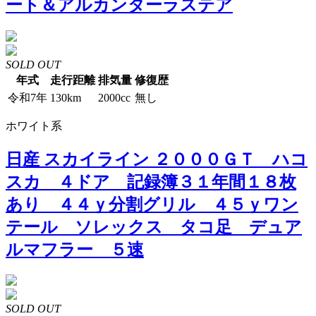
ート＆アルカンターラステア
SOLD OUT
年式
走行距離
排気量
修復歴
令和7年
130km
2000cc
無し
ホワイト系
日産 スカイライン ２０００ＧＴ ハコ
スカ ４ドア 記録簿３１年間１８枚
あり ４４ｙ分割グリル ４５ｙワン
テール ソレックス タコ足 デュア
ルマフラー ５速
SOLD OUT