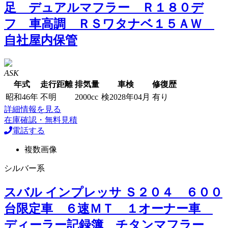
足 デュアルマフラー Ｒ１８０デ
フ 車高調 ＲＳワタナベ１５ＡＷ
自社屋内保管
ASK
年式
走行距離
排気量
車検
修復歴
昭和46年
不明
2000cc
検2028年04月
有り
詳細情報を見る
在庫確認・無料見積
電話する
複数画像
シルバー系
スバル インプレッサ Ｓ２０４ ６００
台限定車 ６速ＭＴ １オーナー車
ディーラー記録簿 チタンマフラー