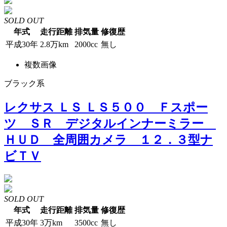
SOLD OUT
年式
走行距離
排気量
修復歴
平成30年
2.8万km
2000cc
無し
複数画像
ブラック系
レクサス ＬＳ ＬＳ５００ Ｆスポー
ツ ＳＲ デジタルインナーミラー
ＨＵＤ 全周囲カメラ １２．３型ナ
ビＴＶ
SOLD OUT
年式
走行距離
排気量
修復歴
平成30年
3万km
3500cc
無し