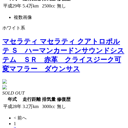
平成29年
5.4万km
2500cc
無し
複数画像
ホワイト系
マセラティ マセラティ クアトロポル
テ Ｓ ハーマンカードンサウンドシス
テム ＳＲ 赤革 クライスジーク可
変マフラー ダウンサス
SOLD OUT
年式
走行距離
排気量
修復歴
平成28年
3.2万km
3000cc
無し
< 前へ
1