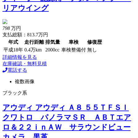
リアウイング
798
万円
支払総額：813.7万円
年式
走行距離
排気量
車検
修復歴
平成18年
0.4万km
2000cc
車検整備付
無し
詳細情報を見る
在庫確認・無料見積
電話する
複数画像
ブラック系
アウディ アウディ Ａ８ ５５ＴＦＳＩ
クワトロ パノラマＳＲ ＡＢＴエア
ロ＆２２ｉｎＡＷ サラウンドビュー
カメラ 黒革