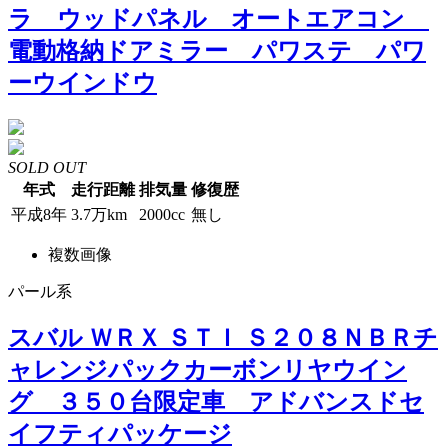
ラ ウッドパネル オートエアコン
電動格納ドアミラー パワステ パワ
ーウインドウ
SOLD OUT
年式
走行距離
排気量
修復歴
平成8年
3.7万km
2000cc
無し
複数画像
パール系
スバル ＷＲＸ ＳＴＩ Ｓ２０８ＮＢＲチ
ャレンジパックカーボンリヤウイン
グ ３５０台限定車 アドバンスドセ
イフティパッケージ