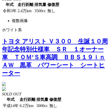
年式
走行距離
排気量
修復歴
令和3年
2.4万km
3500cc
無し
複数画像
ホワイト系
トヨタ アリスト Ｖ３００ 生誕１０周
年記念特別仕様車 ＳＲ １オーナー
車 ＴＯＭ’Ｓ車高調 ＢＢＳ１９ｉｎ
ＡＷ 黒革 パワーシート シートヒ
ーター
SOLD OUT
年式
走行距離
排気量
修復歴
平成14年
6.2万km
3000cc
無し