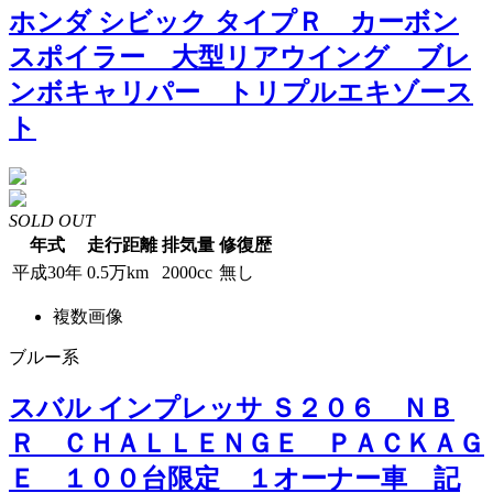
ホンダ シビック タイプＲ カーボン
スポイラー 大型リアウイング ブレ
ンボキャリパー トリプルエキゾース
ト
SOLD OUT
年式
走行距離
排気量
修復歴
平成30年
0.5万km
2000cc
無し
複数画像
ブルー系
スバル インプレッサ Ｓ２０６ ＮＢ
Ｒ ＣＨＡＬＬＥＮＧＥ ＰＡＣＫＡＧ
Ｅ １００台限定 １オーナー車 記