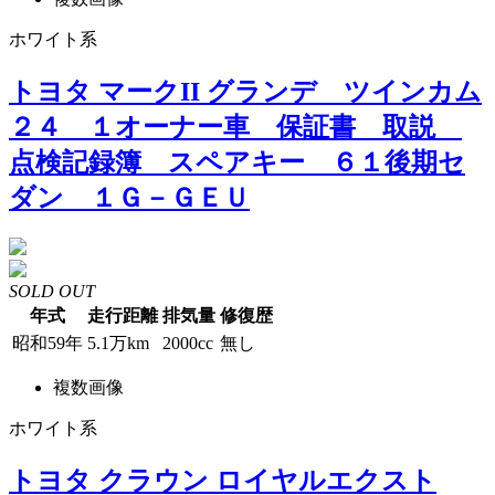
ホワイト系
トヨタ マークII グランデ ツインカム
２４ １オーナー車 保証書 取説
点検記録簿 スペアキー ６１後期セ
ダン １Ｇ－ＧＥＵ
SOLD OUT
年式
走行距離
排気量
修復歴
昭和59年
5.1万km
2000cc
無し
複数画像
ホワイト系
トヨタ クラウン ロイヤルエクスト