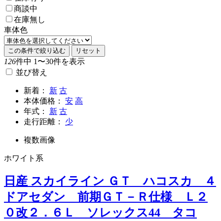
商談中
在庫無し
車体色
この条件で絞り込む
リセット
126
件中 1〜30件を表示
並び替え
新着：
新
古
本体価格：
安
高
年式：
新
古
走行距離：
少
複数画像
ホワイト系
日産 スカイライン ＧＴ ハコスカ ４
ドアセダン 前期ＧＴ－Ｒ仕様 Ｌ２
０改２．６Ｌ ソレックス44 タコ