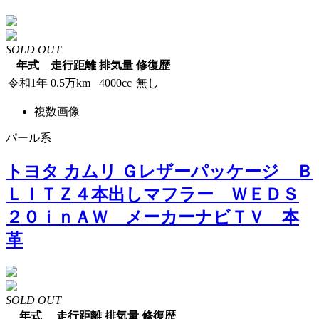
SOLD OUT
年式
走行距離
排気量
修復歴
令和1年
0.5万km
4000cc
無し
複数画像
パール系
トヨタ カムリ Ｇレザーパッケージ Ｂ
ＬＩＴＺ４本出しマフラー ＷＥＤＳ
２０ｉｎＡＷ メーカーナビＴＶ 本
革
SOLD OUT
年式
走行距離
排気量
修復歴