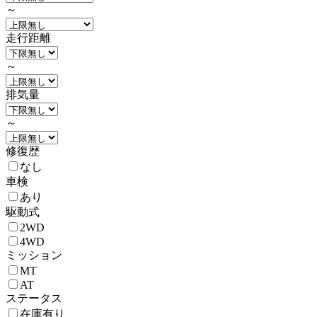
～
走行距離
～
排気量
～
修復歴
なし
車検
あり
駆動式
2WD
4WD
ミッション
MT
AT
ステータス
在庫有り