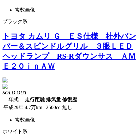
複数画像
ブラック系
トヨタ カムリ Ｇ ＥＳ仕様 社外バン
パー＆スピンドルグリル ３眼ＬＥＤ
ヘッドランプ RS-Rダウンサス ＡＭ
Ｅ２０ｉｎＡＷ
SOLD OUT
年式
走行距離
排気量
修復歴
平成29年
4.7万km
2500cc
無し
複数画像
ホワイト系