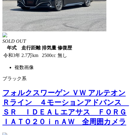
SOLD OUT
年式
走行距離
排気量
修復歴
令和3年
2.7万km
2500cc
無し
複数画像
ブラック系
フォルクスワーゲン ＶＷ アルテオン
Ｒライン ４モーションアドバンス
ＳＲ ＩＤＥＡＬエアサス ＦＯＲＧ
ＩＡＴＯ２０ｉｎＡＷ 全周囲カメラ