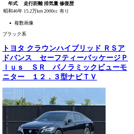
年式
走行距離
排気量
修復歴
昭和46年
15.2万km
2000cc
有り
複数画像
ブラック系
トヨタ クラウンハイブリッド ＲＳア
ドバンス セーフティーパッケージＰ
ｌｕｓ ＳＲ パノラミックビューモ
ニター １２．３型ナビＴＶ