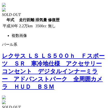
SOLD OUT
年式
走行距離
排気量
修復歴
平成30年
2.2万km
3500cc
無し
複数画像
パール系
レクサス ＬＳ ＬＳ５００ｈ Ｆスポー
ツ ＳＲ 寒冷地仕様 アクセサリー
コンセント デジタルインナーミラ
ー アドバンストパーク 全周囲カメ
ラ ＨＵＤ ＢＳＭ
SOLD OUT