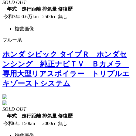
SOLD OUT
年式
走行距離
排気量
修復歴
令和3年
0.6万km
2500cc
無し
複数画像
ブルー系
ホンダ シビック タイプＲ ホンダセ
ンシング 純正ナビＴＶ Ｂカメラ
専用大型リアスポイラー トリプルエ
キゾーストシステム
SOLD OUT
年式
走行距離
排気量
修復歴
令和6年
150km
2000cc
無し
複数画像