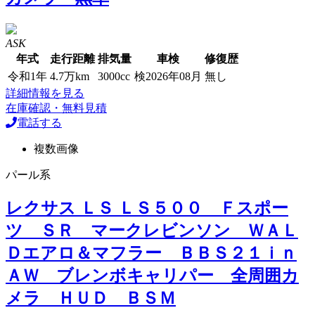
ASK
年式
走行距離
排気量
車検
修復歴
令和1年
4.7万km
3000cc
検2026年08月
無し
詳細情報を見る
在庫確認・無料見積
電話する
複数画像
パール系
レクサス ＬＳ ＬＳ５００ Ｆスポー
ツ ＳＲ マークレビンソン ＷＡＬ
Ｄエアロ＆マフラー ＢＢＳ２１ｉｎ
ＡＷ ブレンボキャリパー 全周囲カ
メラ ＨＵＤ ＢＳＭ