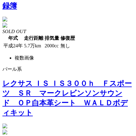
録簿
SOLD OUT
年式
走行距離
排気量
修復歴
平成24年
5.7万km
2000cc
無し
複数画像
パール系
レクサス ＩＳ ＩＳ３００ｈ Ｆスポー
ツ ＳＲ マークレビンソンサウン
ド ＯＰ白本革シート ＷＡＬＤボデ
ィキット