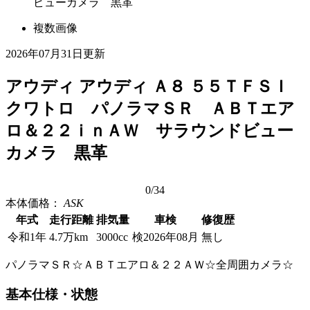
ビューカメラ 黒革
複数画像
2026年07月31日更新
アウディ アウディ Ａ８ ５５ＴＦＳＩ
クワトロ パノラマＳＲ ＡＢＴエア
ロ＆２２ｉｎＡＷ サラウンドビュー
カメラ 黒革
0
/34
本体価格：
ASK
年式
走行距離
排気量
車検
修復歴
令和1年
4.7万km
3000cc
検2026年08月
無し
パノラマＳＲ☆ＡＢＴエアロ＆２２ＡＷ☆全周囲カメラ☆
基本仕様・状態