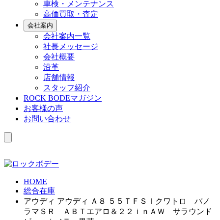
車検・メンテナンス
高価買取・査定
会社案内
会社案内一覧
社長メッセージ
会社概要
沿革
店舗情報
スタッフ紹介
ROCK BODEマガジン
お客様の声
お問い合わせ
HOME
総合在庫
アウディ アウディ Ａ８ ５５ＴＦＳＩクワトロ パノ
ラマＳＲ ＡＢＴエアロ＆２２ｉｎＡＷ サラウンド