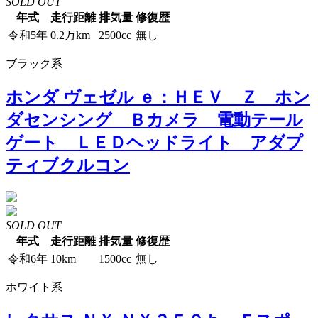
SOLD OUT
年式
走行距離
排気量
修復歴
令和5年
0.2万km
2500cc
無し
ブラック系
ホンダ ヴェゼル ｅ：ＨＥＶ Ｚ ホン
ダセンシング Ｂカメラ 電動テール
ゲート ＬＥＤヘッドライト アダプ
ティブクルコン
SOLD OUT
年式
走行距離
排気量
修復歴
令和6年
10km
1500cc
無し
ホワイト系