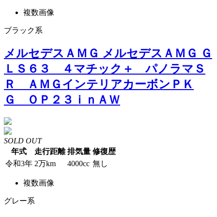
複数画像
ブラック系
メルセデスＡＭＧ メルセデスＡＭＧ Ｇ
ＬＳ６３ ４マチック＋ パノラマＳ
Ｒ ＡＭＧインテリアカーボンＰＫ
Ｇ ＯＰ２３ｉｎＡＷ
SOLD OUT
年式
走行距離
排気量
修復歴
令和3年
2万km
4000cc
無し
複数画像
グレー系