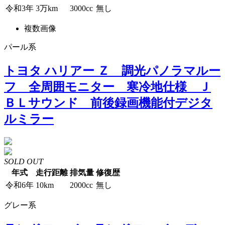
令和3年
3万km
3000cc
無し
複数画像
パール系
トヨタ ハリアー Ｚ 調光パノラマルー
フ 全周囲モニター 寒冷地仕様 Ｊ
ＢＬサウンド 前後録画機能付デジタ
ルミラー
SOLD OUT
年式
走行距離
排気量
修復歴
令和6年
10km
2000cc
無し
グレー系