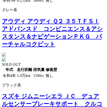
令和3年
0.2万km
3000cc
無し
グレー系
アウディ アウディ Ｑ２ ３５ＴＦＳＩ
アドバンスド コンビニエンス＆アシ
スタンス＆ナビゲーションＰＫＧ バ
ーチャルコクピット
SOLD OUT
年式
走行距離
排気量
修復歴
令和4年
1.9万km
1500cc
無し
ブラック系
スズキ ジムニーシエラ ＪＣ デュア
ルセンサーブレーキサポート クルコ