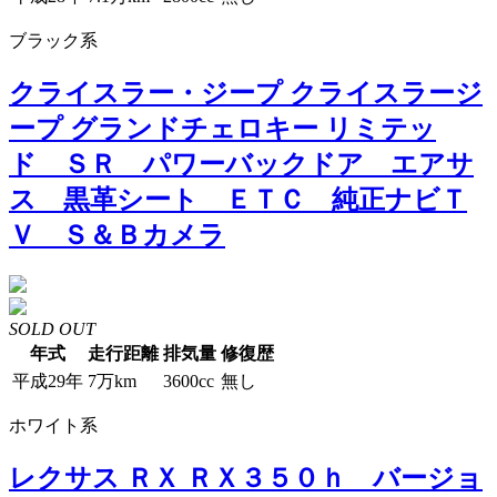
ブラック系
クライスラー・ジープ クライスラージ
ープ グランドチェロキー リミテッ
ド ＳＲ パワーバックドア エアサ
ス 黒革シート ＥＴＣ 純正ナビＴ
Ｖ Ｓ＆Ｂカメラ
SOLD OUT
年式
走行距離
排気量
修復歴
平成29年
7万km
3600cc
無し
ホワイト系
レクサス ＲＸ ＲＸ３５０ｈ バージョ