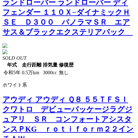
ランドローバー ランドローバー ディ
フェンダー １１０Ｘ−ダイナミックＨ
ＳＥ Ｄ３００ パノラマＳＲ エア
サス＆ブラックエクステリアパック
SOLD OUT
年式
走行距離
排気量
修復歴
令和5年
0.5万km
3000cc
無し
ホワイト系
アウディ アウディ Ｑ８ ５５ＴＦＳＩ
クワトロ デビューパッケージラグジ
ュアリ ＳＲ コンフォートアシスタ
ンスＰKG ｒｏｔｉｆｏｒｍ２２イン