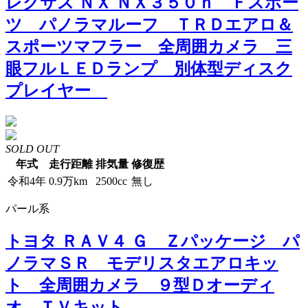
レクサス ＮＸ ＮＸ３５０ｈ Ｆスポー
ツ パノラマルーフ ＴＲＤエアロ＆
スポーツマフラー 全周囲カメラ 三
眼フルＬＥＤランプ 別体型ディスク
プレイヤー
SOLD OUT
年式
走行距離
排気量
修復歴
令和4年
0.9万km
2500cc
無し
パール系
トヨタ ＲＡＶ４ Ｇ Ｚパッケージ パ
ノラマＳＲ モデリスタエアロキッ
ト 全周囲カメラ ９型Ｄオーディ
オ ＴＶキット