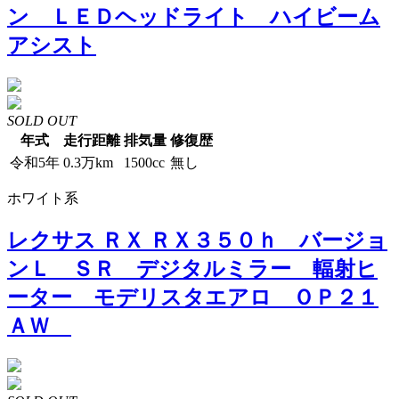
ン ＬＥＤヘッドライト ハイビーム
アシスト
SOLD OUT
年式
走行距離
排気量
修復歴
令和5年
0.3万km
1500cc
無し
ホワイト系
レクサス ＲＸ ＲＸ３５０ｈ バージョ
ンＬ ＳＲ デジタルミラー 輻射ヒ
ーター モデリスタエアロ ＯＰ２１
ＡＷ