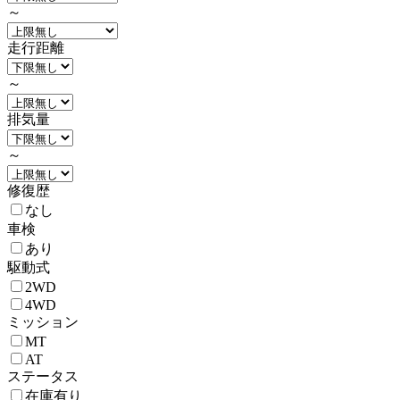
～
走行距離
～
排気量
～
修復歴
なし
車検
あり
駆動式
2WD
4WD
ミッション
MT
AT
ステータス
在庫有り