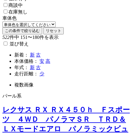
商談中
在庫無し
車体色
この条件で絞り込む
リセット
522
件中 151〜180件を表示
並び替え
新着：
新
古
本体価格：
安
高
年式：
新
古
走行距離：
少
複数画像
パール系
レクサス ＲＸ ＲＸ４５０ｈ Ｆスポー
ツ ４ＷＤ パノラマＳＲ ＴＲＤ＆
ＬＸモードエアロ パノラミックビュ