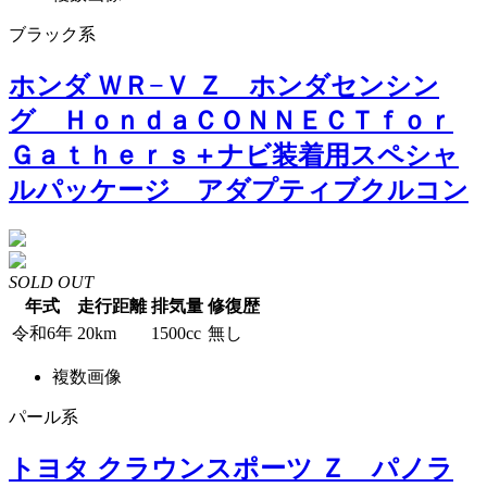
ブラック系
ホンダ ＷＲ−Ｖ Ｚ ホンダセンシン
グ ＨｏｎｄａＣＯＮＮＥＣＴｆｏｒ
Ｇａｔｈｅｒｓ＋ナビ装着用スペシャ
ルパッケージ アダプティブクルコン
SOLD OUT
年式
走行距離
排気量
修復歴
令和6年
20km
1500cc
無し
複数画像
パール系
トヨタ クラウンスポーツ Ｚ パノラ