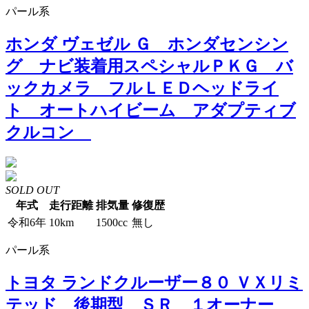
パール系
ホンダ ヴェゼル Ｇ ホンダセンシン
グ ナビ装着用スペシャルＰＫＧ バ
ックカメラ フルＬＥＤヘッドライ
ト オートハイビーム アダプティブ
クルコン
SOLD OUT
年式
走行距離
排気量
修復歴
令和6年
10km
1500cc
無し
パール系
トヨタ ランドクルーザー８０ ＶＸリミ
テッド 後期型 ＳＲ １オーナー