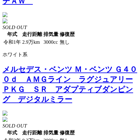
チＡＷ
SOLD OUT
年式
走行距離
排気量
修復歴
令和1年
2.9万km
3000cc
無し
ホワイト系
メルセデス・ベンツ Ｍ・ベンツ Ｇ４０
０ｄ ＡＭＧライン ラグジュアリー
ＰＫＧ ＳＲ アダプティブダンピン
グ デジタルミラー
SOLD OUT
年式
走行距離
排気量
修復歴