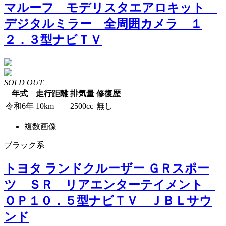
マルーフ モデリスタエアロキット
デジタルミラー 全周囲カメラ １
２．３型ナビＴＶ
SOLD OUT
年式
走行距離
排気量
修復歴
令和6年
10km
2500cc
無し
複数画像
ブラック系
トヨタ ランドクルーザー ＧＲスポー
ツ ＳＲ リアエンターテイメント
ＯＰ１０．５型ナビＴＶ ＪＢＬサウ
ンド