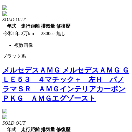
SOLD OUT
年式
走行距離
排気量
修復歴
令和1年
2万km
2800cc
無し
複数画像
ブラック系
メルセデスＡＭＧ メルセデスＡＭＧ Ｇ
ＬＥ５３ ４マチック＋ 左Ｈ パノ
ラマＳＲ ＡＭＧインテリアカーボン
ＰＫＧ ＡＭＧエグゾースト
SOLD OUT
年式
走行距離
排気量
修復歴