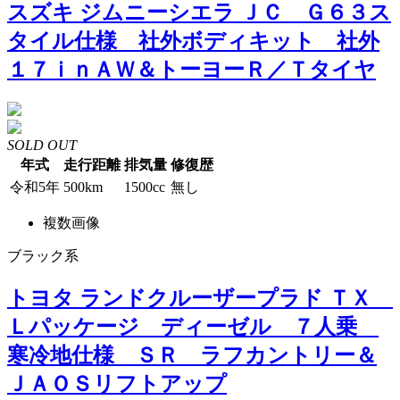
スズキ ジムニーシエラ ＪＣ Ｇ６３ス
タイル仕様 社外ボディキット 社外
１７ｉｎＡＷ＆トーヨーＲ／Ｔタイヤ
SOLD OUT
年式
走行距離
排気量
修復歴
令和5年
500km
1500cc
無し
複数画像
ブラック系
トヨタ ランドクルーザープラド ＴＸ
Ｌパッケージ ディーゼル ７人乗
寒冷地仕様 ＳＲ ラフカントリー＆
ＪＡＯＳリフトアップ