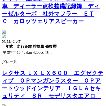
車 ディーラー点検整備記録簿 ディ
ーゼルターボ 社外マフラー ＥＴ
Ｃ カロッツェリアスピーカー
SOLD OUT
年式
走行距離
排気量
修復歴
平成7年
15.4万km
4200cc
無し
グレー系
レクサス ＬＸ ＬＸ６００ エグゼクテ
ィブ ＯＰマンガンラスター ＯＰア
ートウッドインテリア ＩＧＬＡセキ
ュリティ ＳＲ モデリスタエアロ