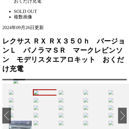
おくだけ充電
SOLD OUT
複数画像
2024年09月26日更新
レクサス ＲＸ ＲＸ３５０ｈ バージョ
ンＬ パノラマＳＲ マークレビンソ
ン モデリスタエアロキット おくだ
☆ローンでのご購入をお考えのお客様もお気軽にご相談下さい♪頭金０円からＯＫ☆
け充電
は事前
価設定ＯＫ☆金利１．９％から☆お支払回数最長１２０回払い迄可能となっておりま
す）
♪（中古車は２．1％から、９６回まで）