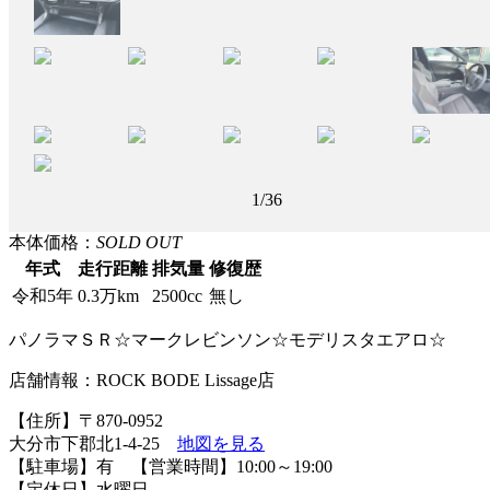
2
/36
本体価格：
SOLD OUT
年式
走行距離
排気量
修復歴
令和5年
0.3万km
2500cc
無し
パノラマＳＲ☆マークレビンソン☆モデリスタエアロ☆
店舗情報：ROCK BODE Lissage店
【住所】〒870-0952
大分市下郡北1-4-25
地図を見る
【駐車場】有 【営業時間】10:00～19:00
【定休日】水曜日