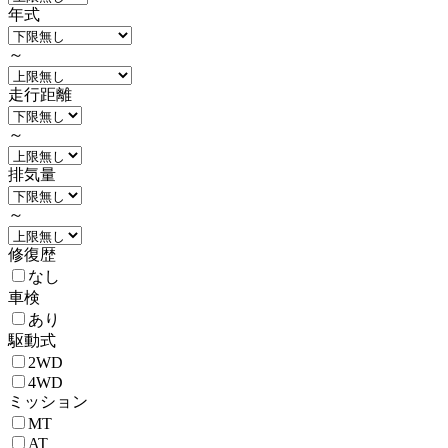
年式
～
走行距離
～
排気量
～
修復歴
なし
車検
あり
駆動式
2WD
4WD
ミッション
MT
AT