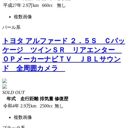
平成27年
2.9万km
660cc
無し
複数画像
パール系
トヨタ アルファード ２．５Ｓ Ｃパッ
ケージ ツインＳＲ リアエンター
ＯＰメーカーナビＴＶ ＪＢＬサウン
ド 全周囲カメラ
SOLD OUT
年式
走行距離
排気量
修復歴
令和4年
2.9万km
2500cc
無し
複数画像
ブラック系