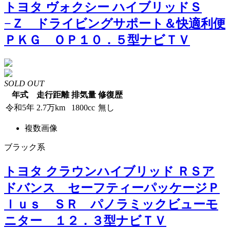
トヨタ ヴォクシー ハイブリッドＳ
−Ｚ ドライビングサポート＆快適利便
ＰＫＧ ＯＰ１０．５型ナビＴＶ
SOLD OUT
年式
走行距離
排気量
修復歴
令和5年
2.7万km
1800cc
無し
複数画像
ブラック系
トヨタ クラウンハイブリッド ＲＳア
ドバンス セーフティーパッケージＰ
ｌｕｓ ＳＲ パノラミックビューモ
ニター １２．３型ナビＴＶ