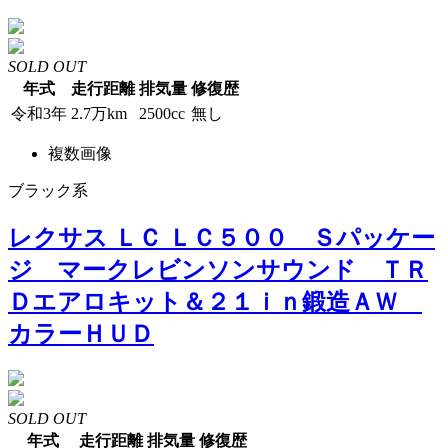
SOLD OUT
年式
走行距離
排気量
修復歴
令和3年
2.7万km
2500cc
無し
複数画像
ブラック系
レクサス ＬＣ ＬＣ５００ Ｓパッケー
ジ マークレビンソンサウンド ＴＲ
Ｄエアロキット＆２１ｉｎ鍛造ＡＷ
カラーＨＵＤ
SOLD OUT
年式
走行距離
排気量
修復歴