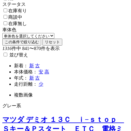
ステータス
在庫有り
商談中
在庫無し
車体色
この条件で絞り込む
リセット
1316
件中 841〜870件を表示
並び替え
新着：
新
古
本体価格：
安
高
年式：
新
古
走行距離：
少
複数画像
グレー系
マツダ デミオ １３Ｃ ｉ−ｓｔｏｐ
Ｓキー＆Ｐスタート ＥＴＣ 電格ミ