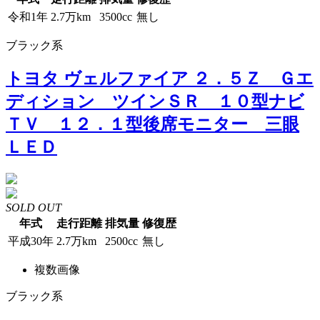
令和1年
2.7万km
3500cc
無し
ブラック系
トヨタ ヴェルファイア ２．５Ｚ Ｇエ
ディション ツインＳＲ １０型ナビ
ＴＶ １２．１型後席モニター 三眼
ＬＥＤ
SOLD OUT
年式
走行距離
排気量
修復歴
平成30年
2.7万km
2500cc
無し
複数画像
ブラック系