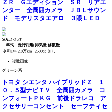
ＺＲ Ｇエディション ＳＲ リアエ
ンター 全周囲カメラ ＪＢＬサウン
ド モデリスタエアロ ３眼ＬＥＤ
SOLD OUT
年式
走行距離
排気量
修復歴
令和1年
2.8万km
2500cc
無し
複数画像
グリーン系
トヨタ シエンタ ハイブリッドＺ １
０．５型ナビＴＶ 全周囲カメラ コ
ンフォートＰＫＧ 前後ドラレコ ア
クセサリーコンセント セーフティセ