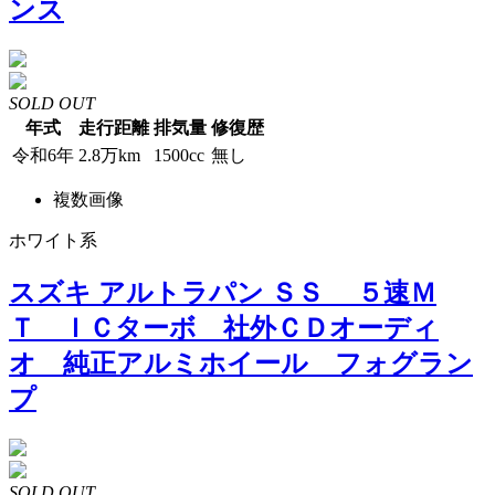
ンス
SOLD OUT
年式
走行距離
排気量
修復歴
令和6年
2.8万km
1500cc
無し
複数画像
ホワイト系
スズキ アルトラパン ＳＳ ５速Ｍ
Ｔ ＩＣターボ 社外ＣＤオーディ
オ 純正アルミホイール フォグラン
プ
SOLD OUT