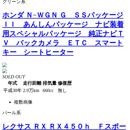
グリーン系
ホンダ Ｎ−ＷＧＮ Ｇ ＳＳパッケージ
ＩＩ あんしんパッケージ ナビ装着
用スペシャルパッケージ 純正ナビＴ
Ｖ バックカメラ ＥＴＣ スマート
キー シートヒーター
SOLD OUT
年式
走行距離
排気量
修復歴
平成30年
2.9万km
660cc
無し
複数画像
パール系
レクサス ＲＸ ＲＸ４５０ｈ Ｆスポー