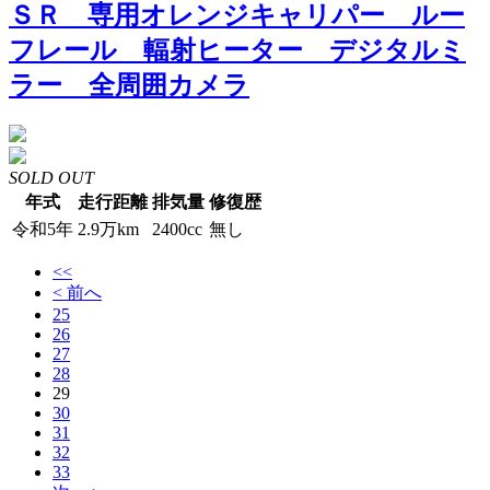
ＳＲ 専用オレンジキャリパー ルー
フレール 輻射ヒーター デジタルミ
ラー 全周囲カメラ
SOLD OUT
年式
走行距離
排気量
修復歴
令和5年
2.9万km
2400cc
無し
<<
< 前へ
25
26
27
28
29
30
31
32
33