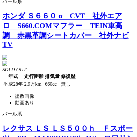
パール系
ホンダ Ｓ６６０ α CVT 社外エア
ロ S660.COMマフラー TEIN車高
調 赤黒革調シートカバー 社外ナビ
TV
SOLD OUT
年式
走行距離
排気量
修復歴
平成28年
2.9万km
660cc
無し
複数画像
動画あり
パール系
レクサス ＬＳ ＬＳ５００ｈ Ｆスポー