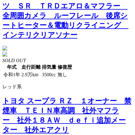
ツ ＳＲ ＴＲＤエアロ＆マフラー
全周囲カメラ ルーフレール 後席シ
ートヒーター＆電動リクライニング
インテリクリアソナー
SOLD OUT
年式
走行距離
排気量
修復歴
令和1年
2.9万km
3500cc
無し
レッド系
トヨタ スープラ ＲＺ １オーナー 禁
煙車 ＴＥＩＮ車高調 社外マフラ
ー 社外１８ＡＷ ｄｅｆｉ追加メー
ター 社外エアクリ