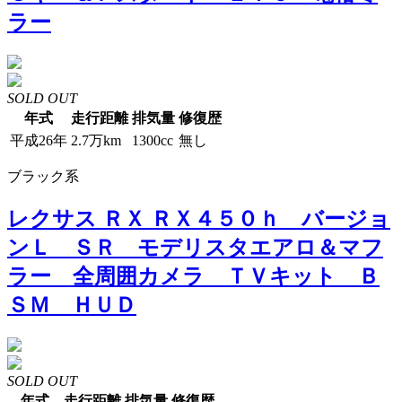
ラー
SOLD OUT
年式
走行距離
排気量
修復歴
平成26年
2.7万km
1300cc
無し
ブラック系
レクサス ＲＸ ＲＸ４５０ｈ バージョ
ンＬ ＳＲ モデリスタエアロ＆マフ
ラー 全周囲カメラ ＴＶキット Ｂ
ＳＭ ＨＵＤ
SOLD OUT
年式
走行距離
排気量
修復歴