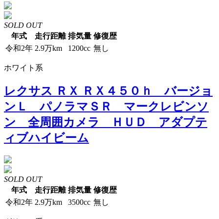
SOLD OUT
年式
走行距離
排気量
修復歴
令和2年
2.9万km
1200cc
無し
ホワイト系
レクサス ＲＸ ＲＸ４５０ｈ バージョ
ンＬ パノラマＳＲ マークレビンソ
ン 全周囲カメラ ＨＵＤ アダプテ
ィブハイビーム
SOLD OUT
年式
走行距離
排気量
修復歴
令和2年
2.9万km
3500cc
無し