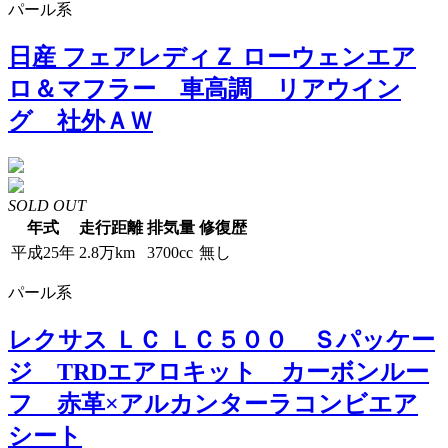
パール系
日産 フェアレディＺ ローウェンエア
ロ＆マフラー 車高調 リアウイン
グ 社外ＡＷ
SOLD OUT
年式
走行距離
排気量
修復歴
平成25年
2.8万km
3700cc
無し
パール系
レクサス ＬＣ ＬＣ５００ Ｓパッケー
ジ TRDエアロキット カーボンルー
フ 赤革×アルカンターラコンビエア
シート