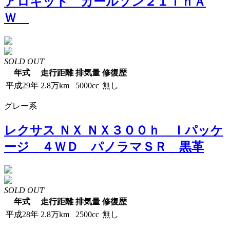
アロキット カールソン２１ｉｎＡ
Ｗ
SOLD OUT
年式
走行距離
排気量
修復歴
平成29年
2.8万km
5000cc
無し
グレー系
レクサス ＮＸ ＮＸ３００ｈ Ｉパッケ
ージ ４ＷＤ パノラマＳＲ 黒革
SOLD OUT
年式
走行距離
排気量
修復歴
平成28年
2.8万km
2500cc
無し