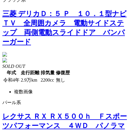
三菱 デリカＤ：５ Ｐ １０．１型ナビ
ＴＶ 全周囲カメラ 電動サイドステ
ップ 両側電動スライドドア バンパ
ーガード
SOLD OUT
年式
走行距離
排気量
修復歴
令和4年
2.9万km
2200cc
無し
複数画像
パール系
レクサス ＲＸ ＲＸ５００ｈ Ｆスポー
ツパフォーマンス ４ＷＤ パノラマ