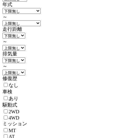
年式
～
走行距離
～
排気量
～
修復歴
なし
車検
あり
駆動式
2WD
4WD
ミッション
MT
AT