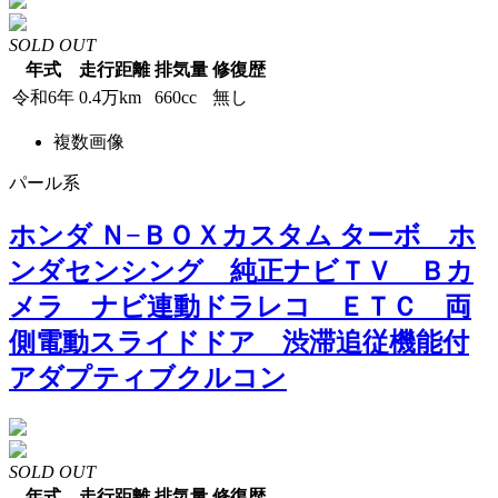
SOLD OUT
年式
走行距離
排気量
修復歴
令和6年
0.4万km
660cc
無し
複数画像
パール系
ホンダ Ｎ−ＢＯＸカスタム ターボ ホ
ンダセンシング 純正ナビＴＶ Ｂカ
メラ ナビ連動ドラレコ ＥＴＣ 両
側電動スライドドア 渋滞追従機能付
アダプティブクルコン
SOLD OUT
年式
走行距離
排気量
修復歴