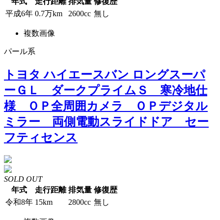
年式
走行距離
排気量
修復歴
平成6年
0.7万km
2600cc
無し
複数画像
パール系
トヨタ ハイエースバン ロングスーパ
ーＧＬ ダークプライムＳ 寒冷地仕
様 ＯＰ全周囲カメラ ＯＰデジタル
ミラー 両側電動スライドドア セー
フティセンス
SOLD OUT
年式
走行距離
排気量
修復歴
令和8年
15km
2800cc
無し