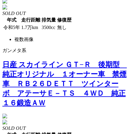
SOLD OUT
年式
走行距離
排気量
修復歴
令和5年
1.7万km
3500cc
無し
複数画像
ガンメタ系
日産 スカイライン ＧＴ−Ｒ 後期型
純正オリジナル １オーナー車 禁煙
車 ＲＢ２６ＤＥＴＴ ツインター
ボ アテーサＥ－ＴＳ ４ＷＤ 純正
１６鍛造ＡＷ
SOLD OUT