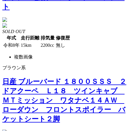
ト
SOLD OUT
年式
走行距離
排気量
修復歴
令和8年
15km
2200cc
無し
複数画像
ブラウン系
日産 ブルーバード １８００ＳＳＳ ２
ドアクーペ Ｌ１８ ツインキャブ
ＭＴミッション ワタナベ１４ＡＷ
ローダウン フロントスポイラー バ
ケットシート２脚