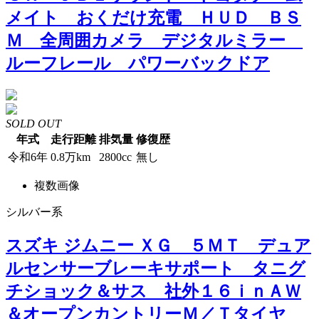
メイト おくだけ充電 ＨＵＤ ＢＳ
Ｍ 全周囲カメラ デジタルミラー
ルーフレール パワーバックドア
SOLD OUT
年式
走行距離
排気量
修復歴
令和6年
0.8万km
2800cc
無し
複数画像
シルバー系
スズキ ジムニー ＸＧ ５ＭＴ デュア
ルセンサーブレーキサポート タニグ
チショック＆サス 社外１６ｉｎＡＷ
＆オープンカントリーＭ／Ｔタイヤ