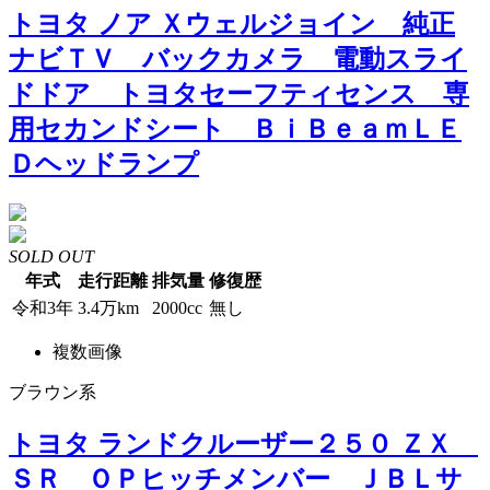
トヨタ ノア Ｘウェルジョイン 純正
ナビＴＶ バックカメラ 電動スライ
ドドア トヨタセーフティセンス 専
用セカンドシート ＢｉＢｅａｍＬＥ
Ｄヘッドランプ
SOLD OUT
年式
走行距離
排気量
修復歴
令和3年
3.4万km
2000cc
無し
複数画像
ブラウン系
トヨタ ランドクルーザー２５０ ＺＸ
ＳＲ ＯＰヒッチメンバー ＪＢＬサ