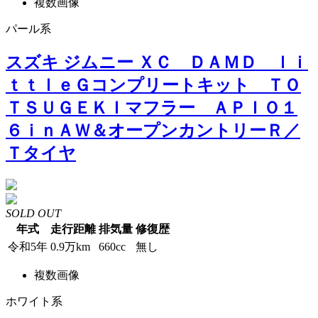
複数画像
パール系
スズキ ジムニー ＸＣ ＤＡＭＤ ｌｉ
ｔｔｌｅＧコンプリートキット ＴＯ
ＴＳＵＧＥＫＩマフラー ＡＰＩＯ１
６ｉｎＡＷ＆オープンカントリーＲ／
Ｔタイヤ
SOLD OUT
年式
走行距離
排気量
修復歴
令和5年
0.9万km
660cc
無し
複数画像
ホワイト系