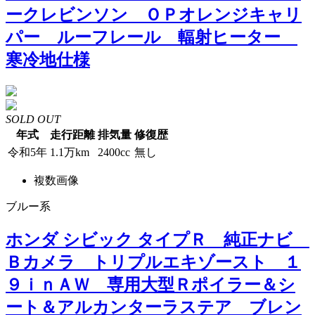
ークレビンソン ＯＰオレンジキャリ
パー ルーフレール 輻射ヒーター
寒冷地仕様
SOLD OUT
年式
走行距離
排気量
修復歴
令和5年
1.1万km
2400cc
無し
複数画像
ブルー系
ホンダ シビック タイプＲ 純正ナビ
Ｂカメラ トリプルエキゾースト １
９ｉｎＡＷ 専用大型Ｒポイラー＆シ
ート＆アルカンターラステア ブレン