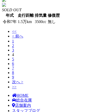
SOLD OUT
年式
走行距離
排気量
修復歴
令和7年
1.5万km
3500cc
無し
<<
< 前へ
1
2
3
4
5
6
7
8
9
次へ >
>>
HOME
総合在庫
店舗案内
スタッフブログ