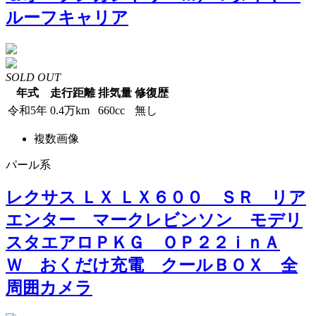
ルーフキャリア
SOLD OUT
年式
走行距離
排気量
修復歴
令和5年
0.4万km
660cc
無し
複数画像
パール系
レクサス ＬＸ ＬＸ６００ ＳＲ リア
エンター マークレビンソン モデリ
スタエアロＰＫＧ ＯＰ２２ｉｎＡ
Ｗ おくだけ充電 クールＢＯＸ 全
周囲カメラ