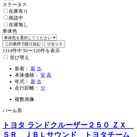
ステータス
在庫有り
商談中
在庫無し
車体色
この条件で絞り込む
リセット
1314
件中 91〜120件を表示
並び替え
新着：
新
古
本体価格：
安
高
年式：
新
古
走行距離：
少
複数画像
パール系
トヨタ ランドクルーザー２５０ ＺＸ
ＳＲ ＪＢＬサウンド トヨタチーム