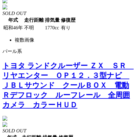
SOLD OUT
年式
走行距離
排気量
修復歴
昭和46年
不明
1770cc
有り
複数画像
パール系
トヨタ ランドクルーザー ＺＸ ＳＲ
リヤエンター ＯＰ１２．３型ナビ
ＪＢＬサウンド クールＢＯＸ 電動
Ｒデフロック ルーフレール 全周囲
カメラ カラーＨＵＤ
SOLD OUT