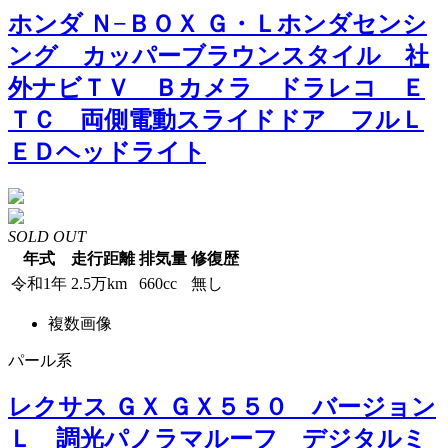
ホンダ Ｎ−ＢＯＸ Ｇ・Ｌホンダセンシ
ング カッパーブラウンスタイル 社
外ナビＴＶ Ｂカメラ ドラレコ Ｅ
ＴＣ 両側電動スライドドア フルＬ
ＥＤヘッドライト
SOLD OUT
年式
走行距離
排気量
修復歴
令和1年
2.5万km
660cc
無し
複数画像
パール系
レクサス ＧＸ ＧＸ５５０ バージョン
Ｌ 調光パノラマルーフ デジタルミ