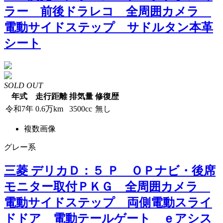
ラー 前後ドラレコ 全周囲カメラ
電動サイドステップ サドルタン本革
シート
SOLD OUT
年式
走行距離
排気量
修復歴
令和7年
0.6万km
3500cc
無し
複数画像
グレー系
三菱 デリカＤ：５ Ｐ ＯＰナビ・後席
モニター取付ＰＫＧ 全周囲カメラ
電動サイドステップ 両側電動スライ
ドドア 電動テールゲート ｅアシス