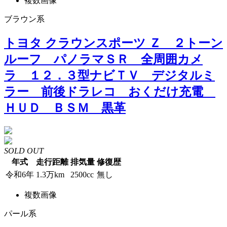
複数画像
ブラウン系
トヨタ クラウンスポーツ Ｚ ２トーン
ルーフ パノラマＳＲ 全周囲カメ
ラ １２．３型ナビＴＶ デジタルミ
ラー 前後ドラレコ おくだけ充電
ＨＵＤ ＢＳＭ 黒革
SOLD OUT
年式
走行距離
排気量
修復歴
令和6年
1.3万km
2500cc
無し
複数画像
パール系