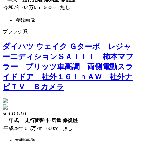
令和7年
0.4万km
660cc
無し
複数画像
ブラック系
ダイハツ ウェイク Ｇターボ レジャ
ーエディションＳＡＩＩＩ 柿本マフ
ラー ブリッツ車高調 両側電動スラ
イドドア 社外１６ｉｎＡＷ 社外ナ
ビＴＶ Ｂカメラ
SOLD OUT
年式
走行距離
排気量
修復歴
平成29年
6.5万km
660cc
無し
複数画像