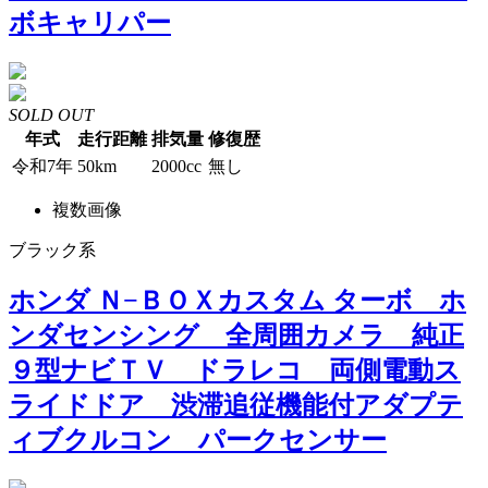
ボキャリパー
SOLD OUT
年式
走行距離
排気量
修復歴
令和7年
50km
2000cc
無し
複数画像
ブラック系
ホンダ Ｎ−ＢＯＸカスタム ターボ ホ
ンダセンシング 全周囲カメラ 純正
９型ナビＴＶ ドラレコ 両側電動ス
ライドドア 渋滞追従機能付アダプテ
ィブクルコン パークセンサー