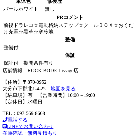
車体色
修復歴
パールホワイト
無し
PRコメント
前後ドラレコ☆電動格納ステップ☆クールＢＯＸ☆おくだ
け充電☆黒革☆寒冷地
整備
整備付
保証
保証付 期間条件有り
店舗情報：ROCK BODE Lissage店
【住所】〒870-0952
大分市下郡北1-4-25
地図を見る
【駐車場】有 【営業時間】10:00～19:00
【定休日】水曜日
TEL：097-569-8668
電話する
LINEでお問い合わせ
在庫確認・無料見積もり