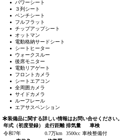
パワーシート
３列シート
ベンチシート
フルフラット
チップアップシート
オットマン
電動格納サードシート
シートヒーター
ウォークスルー
後席モニター
電動リアゲート
フロントカメラ
シートエアコン
全周囲カメラ
サイドカメラ
ルーフレール
エアサスペンション
装備品に関する詳しい情報はお問い合せください。
年式（初度登録）
走行距離
排気量
車検
令和7年
0.7万km
3500cc
車検整備付