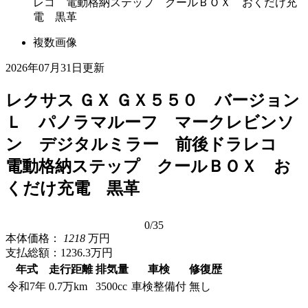
レコ 電動格納ステップ クールＢＯＸ おくだけ充
電 黒革
複数画像
2026年07月31日更新
レクサス ＧＸ ＧＸ５５０ バージョン
Ｌ パノラマルーフ マークレビンソ
ン デジタルミラー 前後ドラレコ
電動格納ステップ クールＢＯＸ お
くだけ充電 黒革
0
/35
本体価格：
1218
万円
支払総額：
1236.3万円
年式
走行距離
排気量
車検
修復歴
令和7年
0.7万km
3500cc
車検整備付
無し