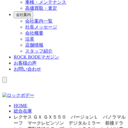
車検・メンテナンス
高価買取・査定
会社案内
会社案内一覧
社長メッセージ
会社概要
沿革
店舗情報
スタッフ紹介
ROCK BODEマガジン
お客様の声
お問い合わせ
HOME
総合在庫
レクサス ＧＸ ＧＸ５５０ バージョンＬ パノラマル
ーフ マークレビンソン デジタルミラー 前後ドラ