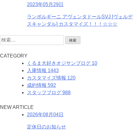
2023年05月29日
ランボルギーニ アヴェンタドールSVJ [ヴェルデ
スキャンダル] カスタマイズ！！！☆☆☆
検
索:
C
ATEGORY
くるま大好きオジサンブログ
10
入庫情報
1443
カスタマイズ情報
120
成約情報
592
スタッフブログ
988
N
EW
A
RTICLE
2026年08月04日
定休日のお知らせ