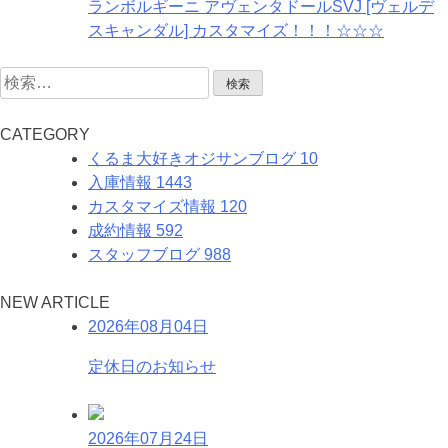
ランボルギーニ アヴェンタドールSVJ [ヴェルデ
スキャンダル] カスタマイズ！！！☆☆☆
検
索:
C
ATEGORY
くるま大好きオジサンブログ
10
入庫情報
1443
カスタマイズ情報
120
成約情報
592
スタッフブログ
988
N
EW
A
RTICLE
2026年08月04日
定休日のお知らせ
2026年07月24日