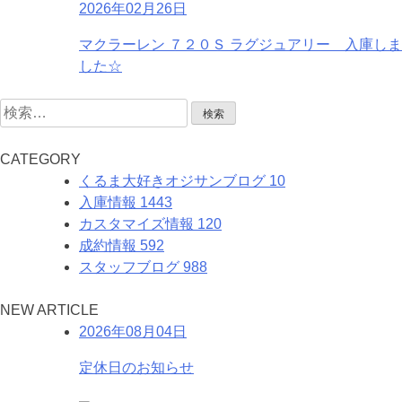
2026年02月26日
マクラーレン ７２０Ｓ ラグジュアリー 入庫しま
した☆
検
索:
C
ATEGORY
くるま大好きオジサンブログ
10
入庫情報
1443
カスタマイズ情報
120
成約情報
592
スタッフブログ
988
N
EW
A
RTICLE
2026年08月04日
定休日のお知らせ