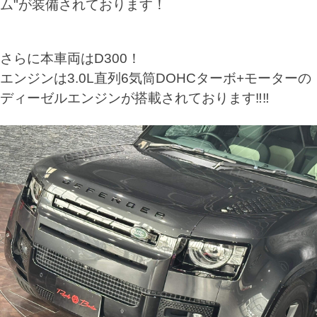
ム"が装備されております！
さらに本車両はD300！
エンジンは3.0L直列6気筒DOHCターボ+モーターの
ディーゼルエンジンが搭載されております‼️‼️