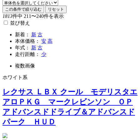
この条件で絞り込む
リセット
1813
件中 211〜240件を表示
並び替え
新着：
新
古
本体価格：
安
高
年式：
新
古
走行距離：
少
複数画像
ホワイト系
レクサス ＬＢＸ クール モデリスタエ
アロＰＫＧ マークレビンソン ＯＰ
アドバンスドドライブ＆アドバンスド
パーク ＨＵＤ