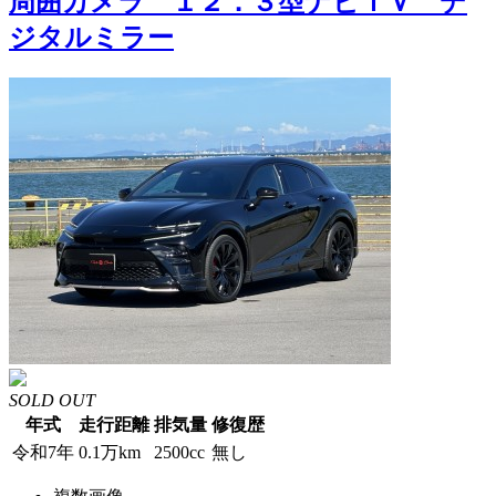
周囲カメラ １２．３型ナビＴＶ デ
ジタルミラー
SOLD OUT
年式
走行距離
排気量
修復歴
令和7年
0.1万km
2500cc
無し