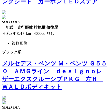
ングシート カーボンＬＥＤステア
SOLD OUT
年式
走行距離
排気量
修復歴
令和3年
0.4万km
4000cc
無し
複数画像
ブラック系
メルセデス・ベンツ Ｍ・ベンツ Ｇ５５
０ ＡＭＧライン ｄｅｓｉｇｎｏレ
ザーエクスクルーシブＰＫＧ 左Ｈ
ＷＡＬＤボディキット
SOLD OUT