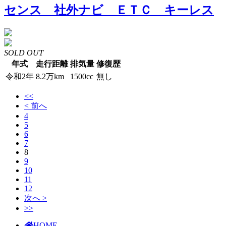
センス 社外ナビ ＥＴＣ キーレス
SOLD OUT
年式
走行距離
排気量
修復歴
令和2年
8.2万km
1500cc
無し
<<
< 前へ
4
5
6
7
8
9
10
11
12
次へ >
>>
HOME