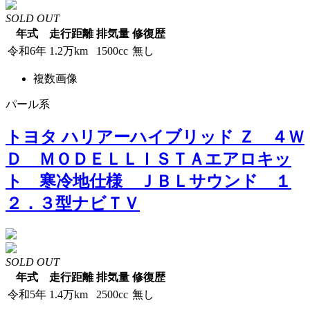
SOLD OUT
年式
走行距離
排気量
修復歴
令和6年
1.2万km
1500cc
無し
複数画像
パール系
トヨタ ハリアーハイブリッド Ｚ ４Ｗ
Ｄ ＭＯＤＥＬＬＩＳＴＡエアロキッ
ト 寒冷地仕様 ＪＢＬサウンド １
２．３型ナビＴＶ
SOLD OUT
年式
走行距離
排気量
修復歴
令和5年
1.4万km
2500cc
無し