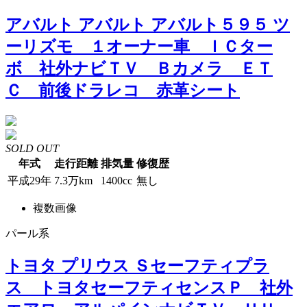
アバルト アバルト アバルト５９５ ツ
ーリズモ １オーナー車 ＩＣター
ボ 社外ナビＴＶ Ｂカメラ ＥＴ
Ｃ 前後ドラレコ 赤革シート
SOLD OUT
年式
走行距離
排気量
修復歴
平成29年
7.3万km
1400cc
無し
複数画像
パール系
トヨタ プリウス Ｓセーフティプラ
ス トヨタセーフティセンスＰ 社外