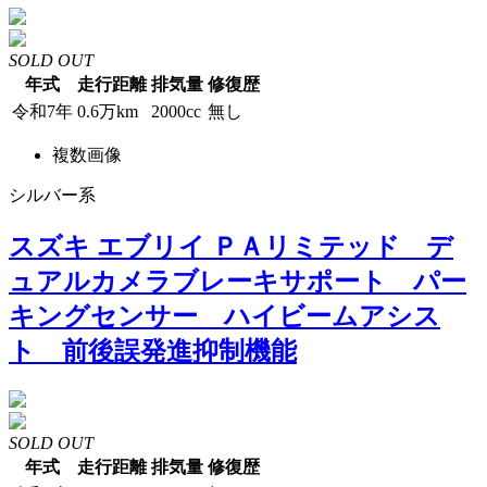
SOLD OUT
年式
走行距離
排気量
修復歴
令和7年
0.6万km
2000cc
無し
複数画像
シルバー系
スズキ エブリイ ＰＡリミテッド デ
ュアルカメラブレーキサポート パー
キングセンサー ハイビームアシス
ト 前後誤発進抑制機能
SOLD OUT
年式
走行距離
排気量
修復歴