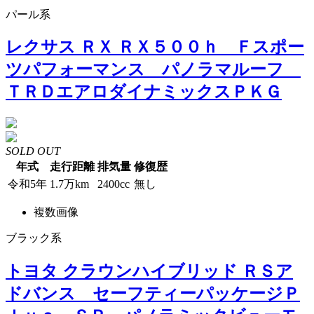
パール系
レクサス ＲＸ ＲＸ５００ｈ Ｆスポー
ツパフォーマンス パノラマルーフ
ＴＲＤエアロダイナミックスＰＫＧ
SOLD OUT
年式
走行距離
排気量
修復歴
令和5年
1.7万km
2400cc
無し
複数画像
ブラック系
トヨタ クラウンハイブリッド ＲＳア
ドバンス セーフティーパッケージＰ