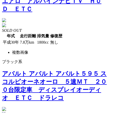
エアロ アルパインナビＴＶ ＨＵ
Ｄ ＥＴＣ
SOLD OUT
年式
走行距離
排気量
修復歴
平成30年
7.8万km
1800cc
無し
複数画像
ブラック系
アバルト アバルト アバルト５９５ ス
コルピオーネオーロ ５速ＭＴ ２０
０台限定車 ディスプレイオーディ
オ ＥＴＣ ドラレコ