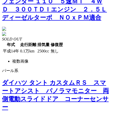
フェンダー １１０ ５速ＭＴ ４Ｗ
Ｄ ３００ＴＤＩエンジン ２．５Ｌ
ディーゼルターボ ＮＯｘＰＭ適合
SOLD OUT
年式
走行距離
排気量
修復歴
平成14年
0.1万km
2500cc
無し
複数画像
パール系
ダイハツ タント カスタムＲＳ スマ
ートアシスト パノラマモニター 両
側電動スライドドア コーナーセンサ
ー