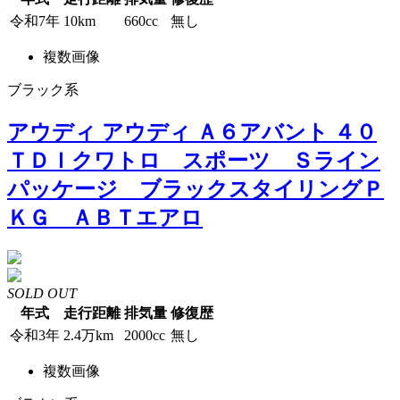
令和7年
10km
660cc
無し
複数画像
ブラック系
アウディ アウディ Ａ６アバント ４０
ＴＤＩクワトロ スポーツ Ｓライン
パッケージ ブラックスタイリングＰ
ＫＧ ＡＢＴエアロ
SOLD OUT
年式
走行距離
排気量
修復歴
令和3年
2.4万km
2000cc
無し
複数画像