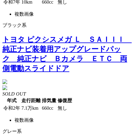
令和7年
10km
660cc
無し
複数画像
ブラック系
トヨタ ピクシスメガ Ｌ ＳＡＩＩＩ
純正ナビ装着用アップグレードパッ
ク 純正ナビ Ｂカメラ ＥＴＣ 両
側電動スライドドア
SOLD OUT
年式
走行距離
排気量
修復歴
令和2年
7.1万km
660cc
無し
複数画像
グレー系