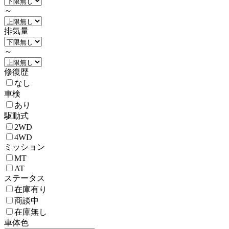
～
排気量
～
修復歴
なし
車検
あり
駆動式
2WD
4WD
ミッション
MT
AT
ステータス
在庫有り
商談中
在庫無し
車体色