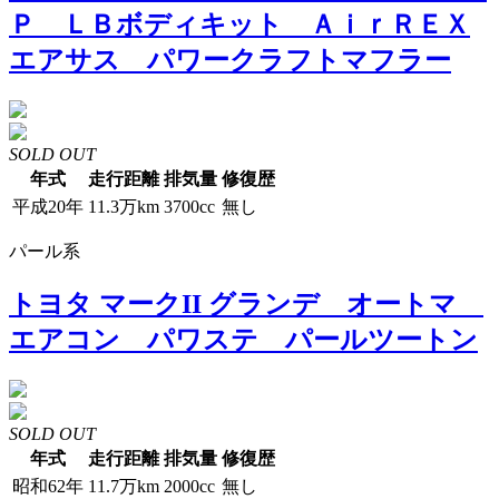
Ｐ ＬＢボディキット ＡｉｒＲＥＸ
エアサス パワークラフトマフラー
SOLD OUT
年式
走行距離
排気量
修復歴
平成20年
11.3万km
3700cc
無し
パール系
トヨタ マークII グランデ オートマ
エアコン パワステ パールツートン
SOLD OUT
年式
走行距離
排気量
修復歴
昭和62年
11.7万km
2000cc
無し