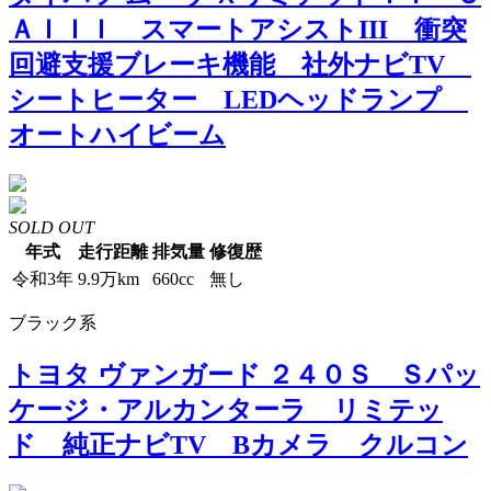
ＡＩＩＩ スマートアシストIII 衝突
回避支援ブレーキ機能 社外ナビTV
シートヒーター LEDヘッドランプ
オートハイビーム
SOLD OUT
年式
走行距離
排気量
修復歴
令和3年
9.9万km
660cc
無し
ブラック系
トヨタ ヴァンガード ２４０Ｓ Ｓパッ
ケージ・アルカンターラ リミテッ
ド 純正ナビTV Bカメラ クルコン