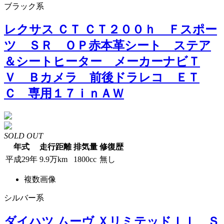
ブラック系
レクサス ＣＴ ＣＴ２００ｈ Ｆスポー
ツ ＳＲ ＯＰ赤本革シート ステア
＆シートヒーター メーカーナビＴ
Ｖ Ｂカメラ 前後ドラレコ ＥＴ
Ｃ 専用１７ｉｎＡＷ
SOLD OUT
年式
走行距離
排気量
修復歴
平成29年
9.9万km
1800cc
無し
複数画像
シルバー系
ダイハツ ムーヴ ＸリミテッドＩＩ Ｓ