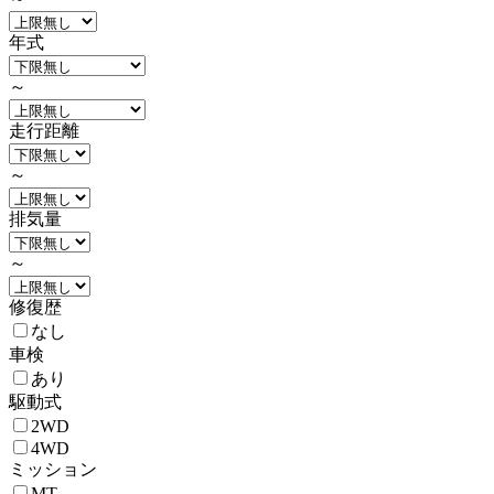
年式
～
走行距離
～
排気量
～
修復歴
なし
車検
あり
駆動式
2WD
4WD
ミッション
MT