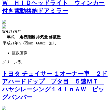
Ｗ ＨＩＤヘッドライト ウィンカー
付き電動格納ドアミラー
SOLD OUT
年式
走行距離
排気量
修復歴
平成21年
9.7万km
660cc
無し
複数画像
グリーン系
トヨタ チェイサー １オーナー車 ２ド
アハードドップ ブタ目 ５速ＭＴ
ハヤシレーシング１４ｉｎＡＷ ビッ
グバンパー