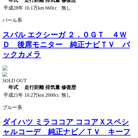
年式
走行距離
排気量
修復歴
平成28年
10.1万km
660cc
無し
パール系
スバル エクシーガ ２．０ＧＴ ４Ｗ
Ｄ 後席モニター 純正ナビＴＶ バ
ックカメラ
SOLD OUT
年式
走行距離
排気量
修復歴
平成21年
10.2万km
2000cc
無し
ブルー系
ダイハツ ミラココア ココアＸスペシ
ャルコーデ 純正ナビ／ＴＶ キーフ