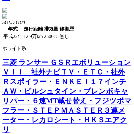
SOLD OUT
年式
走行距離
排気量
修復歴
平成22年
12.9万km
2500cc
無し
ホワイト系
三菱 ランサー ＧＳＲエボリューション
ＶＩＩ 社外ナビＴＶ・ＥＴＣ・社外
Ｒスポイラー・ＥＮＫＥＩ１７インチ
ＡＷ・ビルシュタイン・ブレンボキャ
リパー・６速MT載せ替え・フジツボマ
フラー・ＳＴＥＰＭＡＳＴＥＲ３連メ
ーター・レカロシート・ＨＫＳエアク
リ