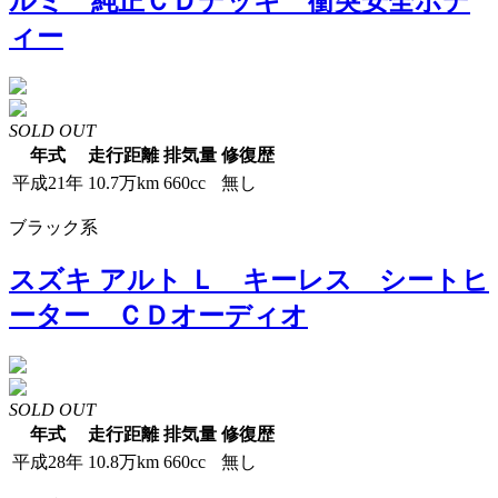
ルミ 純正ＣＤデッキ 衝突安全ボデ
ィー
SOLD OUT
年式
走行距離
排気量
修復歴
平成21年
10.7万km
660cc
無し
ブラック系
スズキ アルト Ｌ キーレス シートヒ
ーター ＣＤオーディオ
SOLD OUT
年式
走行距離
排気量
修復歴
平成28年
10.8万km
660cc
無し