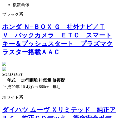
複数画像
ブラック系
ホンダ Ｎ−ＢＯＸ Ｇ 社外ナビ／Ｔ
Ｖ バックカメラ ＥＴＣ スマート
キー＆プッシュスタート プラズマク
ラスター搭載ＡＡＣ
SOLD OUT
年式
走行距離
排気量
修復歴
平成29年
10.4万km
660cc
無し
ホワイト系
ダイハツ ムーヴ Ｘリミテッド 純正ア