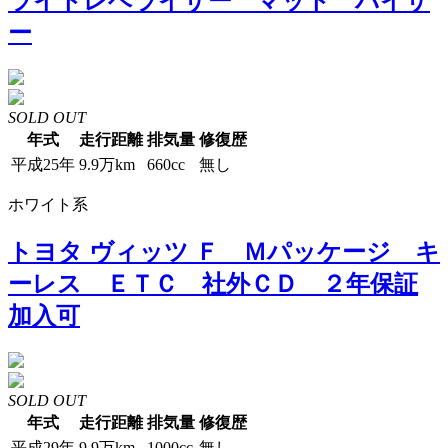
ライトレベライザー マット バイザ
ー
SOLD OUT
年式
走行距離
排気量
修復歴
平成25年
9.9万km
660cc
無し
ホワイト系
トヨタ ヴィッツ Ｆ Ｍパッケージ キ
ーレス ＥＴＣ 社外ＣＤ ２年保証
加入可
SOLD OUT
年式
走行距離
排気量
修復歴
平成29年
9.9万km
1000cc
無し