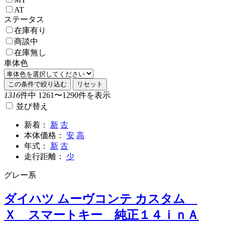
AT
ステータス
在庫有り
商談中
在庫無し
車体色
この条件で絞り込む
リセット
1316
件中 1261〜1290件を表示
並び替え
新着：
新
古
本体価格：
安
高
年式：
新
古
走行距離：
少
グレー系
ダイハツ ムーヴコンテ カスタム
Ｘ スマートキー 純正１４ｉｎＡ