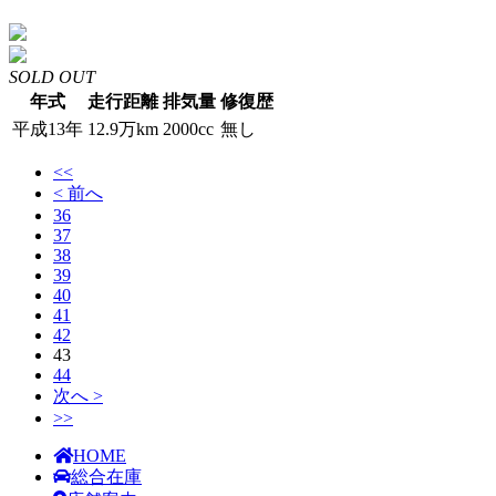
SOLD OUT
年式
走行距離
排気量
修復歴
平成13年
12.9万km
2000cc
無し
<<
< 前へ
36
37
38
39
40
41
42
43
44
次へ >
>>
HOME
総合在庫