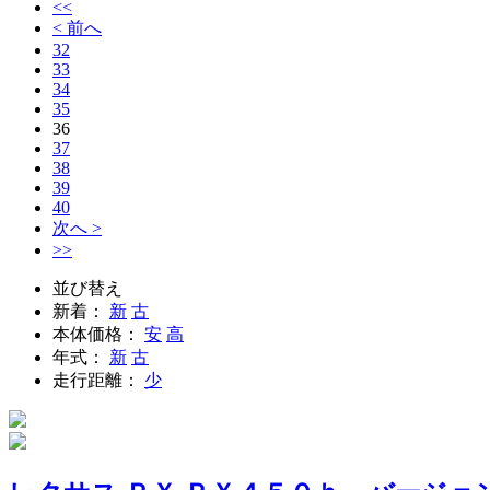
<<
< 前へ
32
33
34
35
36
37
38
39
40
次へ >
>>
並び替え
新着：
新
古
本体価格：
安
高
年式：
新
古
走行距離：
少