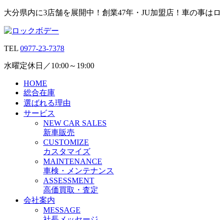
大分県内に3店舗を展開中！創業47年・JU加盟店！車の事は
TEL
0977-23-7378
水曜定休日／10:00～19:00
HOME
総合在庫
選ばれる理由
サービス
N
EW CAR
S
ALES
新車販売
C
USTOMIZE
カスタマイズ
M
AINTENANCE
車検・メンテナンス
A
SSESSMENT
高価買取・査定
会社案内
M
ESSAGE
社長メッセージ