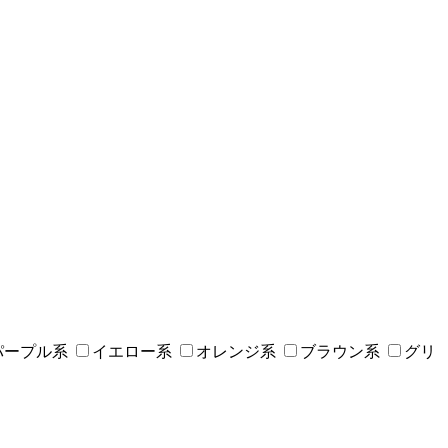
パープル系
イエロー系
オレンジ系
ブラウン系
グリ