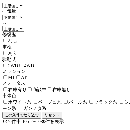
排気量
～
修復歴
なし
車検
あり
駆動式
2WD
4WD
ミッション
MT
AT
ステータス
在庫有り
商談中
在庫無し
車体色
ホワイト系
ベージュ系
パール系
ブラック系
シ
ーン系
ガンメタ系
この条件で絞り込む
リセット
1316
件中 1051〜1080件を表示