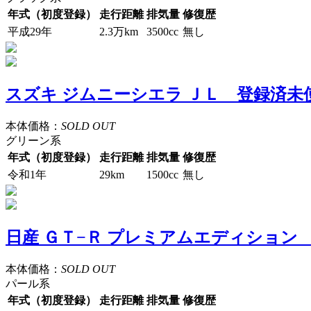
年式（初度登録）
走行距離
排気量
修復歴
平成29年
2.3万km
3500cc
無し
スズキ ジムニーシエラ ＪＬ 登録済
本体価格：
SOLD OUT
グリーン系
年式（初度登録）
走行距離
排気量
修復歴
令和1年
29km
1500cc
無し
日産 ＧＴ−Ｒ プレミアムエディショ
本体価格：
SOLD OUT
パール系
年式（初度登録）
走行距離
排気量
修復歴