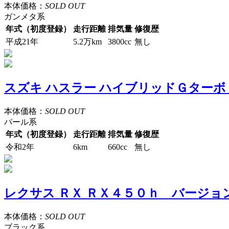
本体価格：
SOLD OUT
ガンメタ系
年式（初度登録）
走行距離
排気量
修復歴
平成21年
5.2万km
3800cc
無し
スズキ ハスラー ハイブリッドＧター
本体価格：
SOLD OUT
パール系
年式（初度登録）
走行距離
排気量
修復歴
令和2年
6km
660cc
無し
レクサス ＲＸ ＲＸ４５０ｈ バージ
本体価格：
SOLD OUT
ブラック系