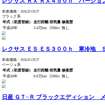
レクサス ＲＸ ＲＸ４５０ｈ バージ
本体価格：
SOLD OUT
ブラック系
年式（初度登録）
走行距離
排気量
修復歴
平成28年
3.4万km
3500cc
無し
レクサス ＥＳ ＥＳ３００ｈ 寒冷地
本体価格：
SOLD OUT
ベージュ系
年式（初度登録）
走行距離
排気量
修復歴
平成30年
0.6万km
2500cc
無し
日産 ＧＴ−Ｒ ブラックエディション