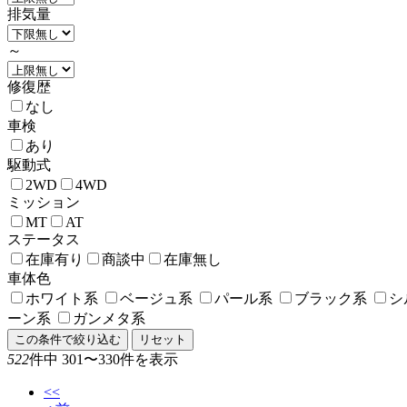
排気量
～
修復歴
なし
車検
あり
駆動式
2WD
4WD
ミッション
MT
AT
ステータス
在庫有り
商談中
在庫無し
車体色
ホワイト系
ベージュ系
パール系
ブラック系
シ
ーン系
ガンメタ系
この条件で絞り込む
リセット
522
件中 301〜330件を表示
<<