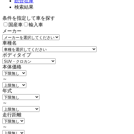
総合在庫
検索結果
条件を指定して車を探す
国産車
輸入車
メーカー
車種名
ボディタイプ
本体価格
～
年式
～
走行距離
～