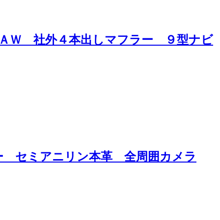
ｎＡＷ 社外４本出しマフラー ９型ナビ
ー セミアニリン本革 全周囲カメラ