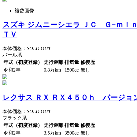
複数画像
スズキ ジムニーシエラ ＪＣ Ｇ−ｍ
ＴＶ
本体価格：
SOLD OUT
パール系
年式（初度登録）
走行距離
排気量
修復歴
令和2年
0.8万km
1500cc
無し
レクサス ＲＸ ＲＸ４５０ｈ バージ
本体価格：
SOLD OUT
ブラック系
年式（初度登録）
走行距離
排気量
修復歴
令和2年
3.5万km
3500cc
無し