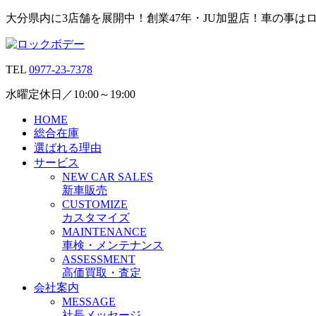
大分県内に3店舗を展開中！創業47年・JU加盟店！車の事は
TEL
0977-23-7378
水曜定休日／10:00～19:00
HOME
総合在庫
選ばれる理由
サービス
N
EW CAR
S
ALES
新車販売
C
USTOMIZE
カスタマイズ
M
AINTENANCE
車検・メンテナンス
A
SSESSMENT
高価買取・査定
会社案内
M
ESSAGE
社長メッセージ