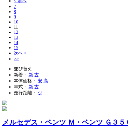
< 前へ
7
8
9
10
11
12
13
14
15
次へ >
>>
並び替え
新着：
新
古
本体価格：
安
高
年式：
新
古
走行距離：
少
メルセデス・ベンツ Ｍ・ベンツ Ｇ３