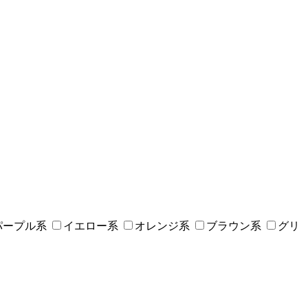
パープル系
イエロー系
オレンジ系
ブラウン系
グリ