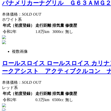
パナメリカーナグリル Ｇ６３ＡＭＧ２
本体価格：
SOLD OUT
ホワイト系
年式（初度登録）
走行距離
排気量
修復歴
令和2年
1.8万km
3000cc
無し
複数画像
ロールスロイス ロールスロイス カリ
ークアシスト アクティブクルコン 
本体価格：
SOLD OUT
レッド系
年式（初度登録）
走行距離
排気量
修復歴
令和2年
0.3万km
6500cc
無し