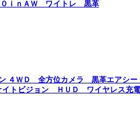
０ｉｎＡＷ ワイトレ 黒革
ナン ４ＷＤ 全方位カメラ 黒革エアシ
ナイトビジョン ＨＵＤ ワイヤレス充