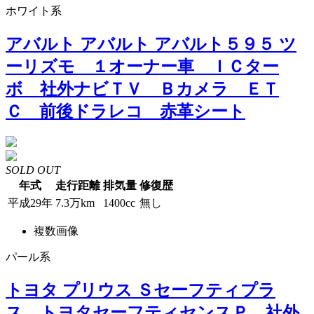
ホワイト系
アバルト アバルト アバルト５９５ ツ
ーリズモ １オーナー車 ＩＣター
ボ 社外ナビＴＶ Ｂカメラ ＥＴ
Ｃ 前後ドラレコ 赤革シート
SOLD OUT
年式
走行距離
排気量
修復歴
平成29年
7.3万km
1400cc
無し
複数画像
パール系
トヨタ プリウス Ｓセーフティプラ
ス トヨタセーフティセンスＰ 社外