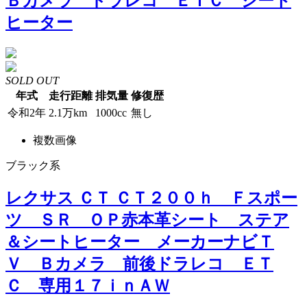
Ｂカメラ ドラレコ ＥＴＣ シート
ヒーター
SOLD OUT
年式
走行距離
排気量
修復歴
令和2年
2.1万km
1000cc
無し
複数画像
ブラック系
レクサス ＣＴ ＣＴ２００ｈ Ｆスポー
ツ ＳＲ ＯＰ赤本革シート ステア
＆シートヒーター メーカーナビＴ
Ｖ Ｂカメラ 前後ドラレコ ＥＴ
Ｃ 専用１７ｉｎＡＷ