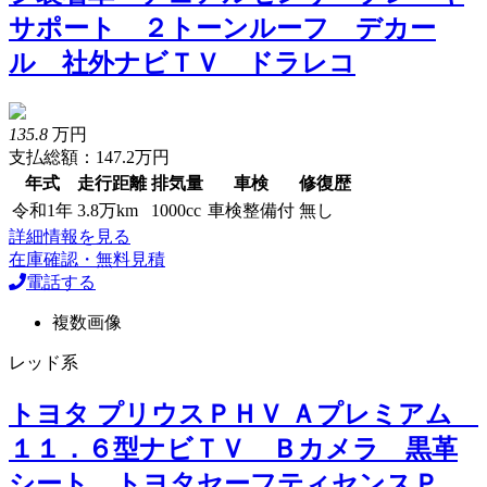
サポート ２トーンルーフ デカー
ル 社外ナビＴＶ ドラレコ
135.8
万円
支払総額：147.2万円
年式
走行距離
排気量
車検
修復歴
令和1年
3.8万km
1000cc
車検整備付
無し
詳細情報を見る
在庫確認・無料見積
電話する
複数画像
レッド系
トヨタ プリウスＰＨＶ Ａプレミアム
１１．６型ナビＴＶ Ｂカメラ 黒革
シート トヨタセーフティセンスＰ