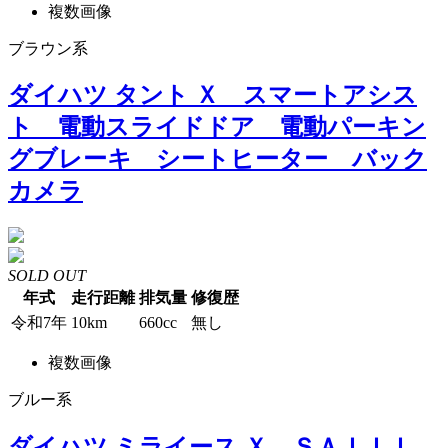
複数画像
ブラウン系
ダイハツ タント Ｘ スマートアシス
ト 電動スライドドア 電動パーキン
グブレーキ シートヒーター バック
カメラ
SOLD OUT
年式
走行距離
排気量
修復歴
令和7年
10km
660cc
無し
複数画像
ブルー系
ダイハツ ミライース Ｘ ＳＡＩＩＩ