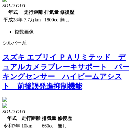
SOLD OUT
年式
走行距離
排気量
修復歴
平成28年
7.7万km
1800cc
無し
複数画像
シルバー系
スズキ エブリイ ＰＡリミテッド デ
ュアルカメラブレーキサポート パー
キングセンサー ハイビームアシス
ト 前後誤発進抑制機能
SOLD OUT
年式
走行距離
排気量
修復歴
令和7年
10km
660cc
無し