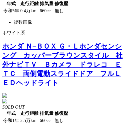
年式
走行距離
排気量
修復歴
令和5年
0.4万km
660cc
無し
複数画像
ホワイト系
ホンダ Ｎ−ＢＯＸ Ｇ・Ｌホンダセンシ
ング カッパーブラウンスタイル 社
外ナビＴＶ Ｂカメラ ドラレコ Ｅ
ＴＣ 両側電動スライドドア フルＬ
ＥＤヘッドライト
SOLD OUT
年式
走行距離
排気量
修復歴
令和1年
2.5万km
660cc
無し