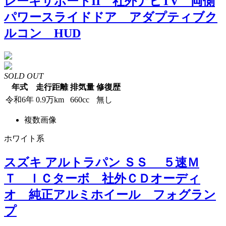
レーキサポートII 社外ナビTV 両側
パワースライドドア アダプティブク
ルコン HUD
SOLD OUT
年式
走行距離
排気量
修復歴
令和6年
0.9万km
660cc
無し
複数画像
ホワイト系
スズキ アルトラパン ＳＳ ５速Ｍ
Ｔ ＩＣターボ 社外ＣＤオーディ
オ 純正アルミホイール フォグラン
プ