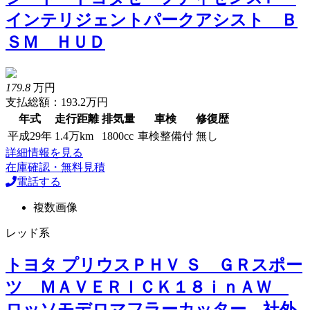
インテリジェントパークアシスト Ｂ
ＳＭ ＨＵＤ
179.8
万円
支払総額：193.2万円
年式
走行距離
排気量
車検
修復歴
平成29年
1.4万km
1800cc
車検整備付
無し
詳細情報を見る
在庫確認・無料見積
電話する
複数画像
レッド系
トヨタ プリウスＰＨＶ Ｓ ＧＲスポー
ツ ＭＡＶＥＲＩＣＫ１８ｉｎＡＷ
ロッソモデロマフラーカッター 社外