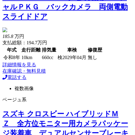
ャルＰＫＧ バックカメラ 両側電動
スライドドア
185.8
万円
支払総額：194.7万円
年式
走行距離
排気量
車検
修復歴
令和8年
10km
660cc
検2029年04月
無し
詳細情報を見る
在庫確認・無料見積
電話する
複数画像
ベージュ系
スズキ クロスビー ハイブリッドＭ
Ｚ 全方位モニター用カメラパッケー
ジ装着車 デュアルセンサーブレーキ