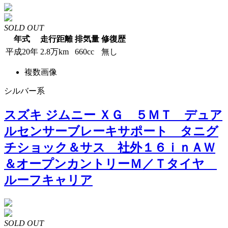
SOLD OUT
年式
走行距離
排気量
修復歴
平成20年
2.8万km
660cc
無し
複数画像
シルバー系
スズキ ジムニー ＸＧ ５ＭＴ デュア
ルセンサーブレーキサポート タニグ
チショック＆サス 社外１６ｉｎＡＷ
＆オープンカントリーＭ／Ｔタイヤ
ルーフキャリア
SOLD OUT