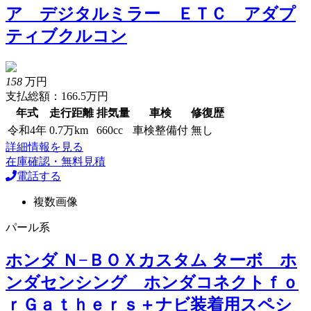
ア デジタルミラー ＥＴＣ アダプ
ティブクルコン
158
万円
支払総額：166.5万円
年式
走行距離
排気量
車検
修復歴
令和4年
0.7万km
660cc
車検整備付
無し
詳細情報を見る
在庫確認・無料見積
電話する
複数画像
パール系
ホンダ Ｎ−ＢＯＸカスタム ターボ ホ
ンダセンシング ホンダコネクトｆｏ
ｒＧａｔｈｅｒｓ＋ナビ装着用スペシ