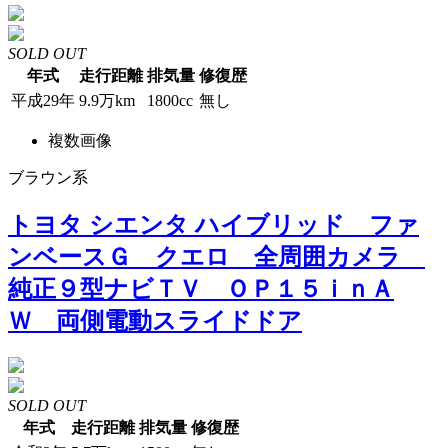
SOLD OUT
年式
走行距離
排気量
修復歴
平成29年
9.9万km
1800cc
無し
複数画像
ブラウン系
トヨタ シエンタ ハイブリッド ファ
ンベースＧ クエロ 全周囲カメラ
純正９型ナビＴＶ ＯＰ１５ｉｎＡ
Ｗ 両側電動スライドドア
SOLD OUT
年式
走行距離
排気量
修復歴