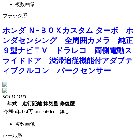
複数画像
ブラック系
ホンダ Ｎ−ＢＯＸカスタム ターボ ホ
ンダセンシング 全周囲カメラ 純正
９型ナビＴＶ ドラレコ 両側電動ス
ライドドア 渋滞追従機能付アダプテ
ィブクルコン パークセンサー
SOLD OUT
年式
走行距離
排気量
修復歴
令和6年
0.4万km
660cc
無し
複数画像
パール系