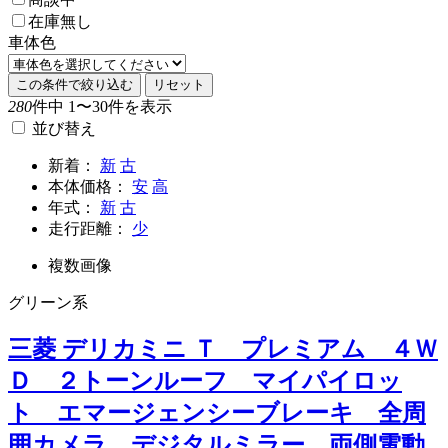
在庫無し
車体色
この条件で絞り込む
リセット
280
件中 1〜30件を表示
並び替え
新着：
新
古
本体価格：
安
高
年式：
新
古
走行距離：
少
複数画像
グリーン系
三菱 デリカミニ Ｔ プレミアム ４Ｗ
Ｄ ２トーンルーフ マイパイロッ
ト エマージェンシーブレーキ 全周
囲カメラ デジタルミラー 両側電動