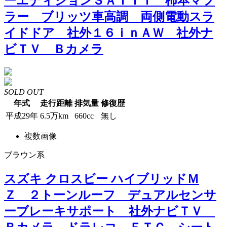
ーエディションＳＡＩＩＩ 柿本マフ
ラー ブリッツ車高調 両側電動スラ
イドドア 社外１６ｉｎＡＷ 社外ナ
ビＴＶ Ｂカメラ
SOLD OUT
年式
走行距離
排気量
修復歴
平成29年
6.5万km
660cc
無し
複数画像
ブラウン系
スズキ クロスビー ハイブリッドＭ
Ｚ ２トーンルーフ デュアルセンサ
ーブレーキサポート 社外ナビＴＶ