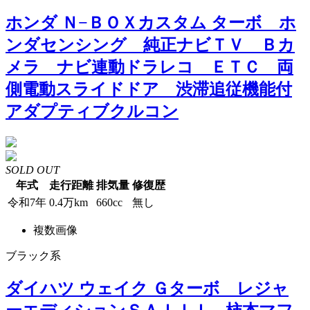
ホンダ Ｎ−ＢＯＸカスタム ターボ ホ
ンダセンシング 純正ナビＴＶ Ｂカ
メラ ナビ連動ドラレコ ＥＴＣ 両
側電動スライドドア 渋滞追従機能付
アダプティブクルコン
SOLD OUT
年式
走行距離
排気量
修復歴
令和7年
0.4万km
660cc
無し
複数画像
ブラック系
ダイハツ ウェイク Ｇターボ レジャ