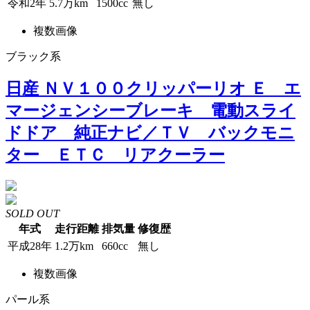
令和2年
5.7万km
1500cc
無し
複数画像
ブラック系
日産 ＮＶ１００クリッパーリオ Ｅ エ
マージェンシーブレーキ 電動スライ
ドドア 純正ナビ／ＴＶ バックモニ
ター ＥＴＣ リアクーラー
SOLD OUT
年式
走行距離
排気量
修復歴
平成28年
1.2万km
660cc
無し
複数画像
パール系