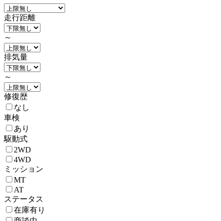
走行距離
～
排気量
～
修復歴
なし
車検
あり
駆動式
2WD
4WD
ミッション
MT
AT
ステータス
在庫有り
商談中