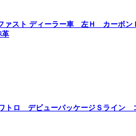
ーファスト ディーラー車 左Ｈ カーボ
赤革
Ｉクワトロ デビューパッケージＳライン