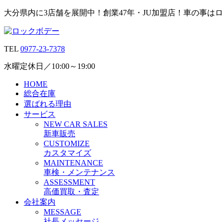
大分県内に3店舗を展開中！創業47年・JU加盟店！車の事は
TEL
0977-23-7378
水曜定休日／10:00～19:00
HOME
総合在庫
選ばれる理由
サービス
N
EW CAR
S
ALES
新車販売
C
USTOMIZE
カスタマイズ
M
AINTENANCE
車検・メンテナンス
A
SSESSMENT
高価買取・査定
会社案内
M
ESSAGE
社長メッセージ