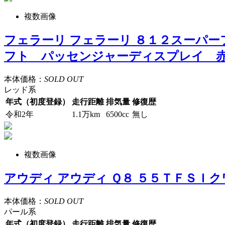
複数画像
フェラーリ フェラーリ ８１２スーパ
フト パッセンジャーディスプレイ 
本体価格：
SOLD OUT
レッド系
年式（初度登録）
走行距離
排気量
修復歴
令和2年
1.1万km
6500cc
無し
複数画像
アウディ アウディ Ｑ８ ５５ＴＦＳ
本体価格：
SOLD OUT
パール系
年式（初度登録）
走行距離
排気量
修復歴