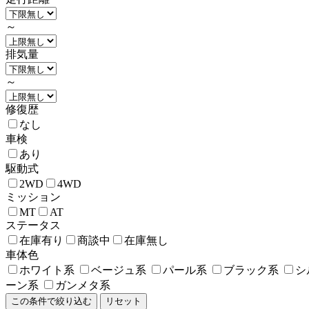
～
排気量
～
修復歴
なし
車検
あり
駆動式
2WD
4WD
ミッション
MT
AT
ステータス
在庫有り
商談中
在庫無し
車体色
ホワイト系
ベージュ系
パール系
ブラック系
シ
ーン系
ガンメタ系
この条件で絞り込む
リセット