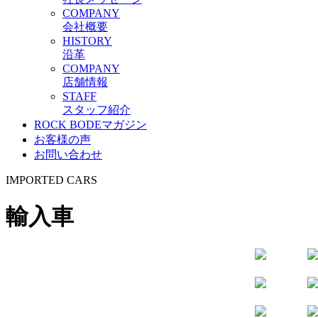
C
OMPANY
会社概要
H
ISTORY
沿革
C
OMPANY
店舗情報
S
TAFF
スタッフ紹介
ROCK BODEマガジン
お客様の声
お問い合わせ
I
MPORTED
C
ARS
輸入車