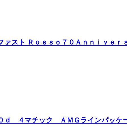
ーファスト Ｒｏｓｓｏ７０Ａｎｎｉｖｅ
００ｄ ４マチック ＡＭＧラインパッ