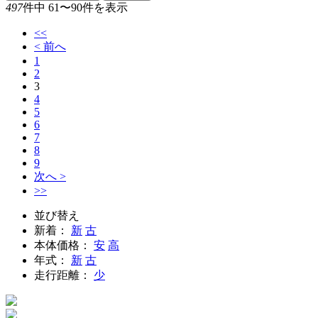
497
件中 61〜90件を表示
<<
< 前へ
1
2
3
4
5
6
7
8
9
次へ >
>>
並び替え
新着：
新
古
本体価格：
安
高
年式：
新
古
走行距離：
少