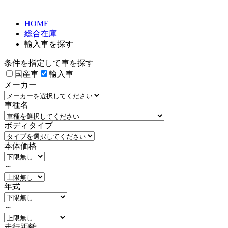
HOME
総合在庫
輸入車を探す
条件を指定して車を探す
国産車
輸入車
メーカー
車種名
ボディタイプ
本体価格
～
年式
～
走行距離