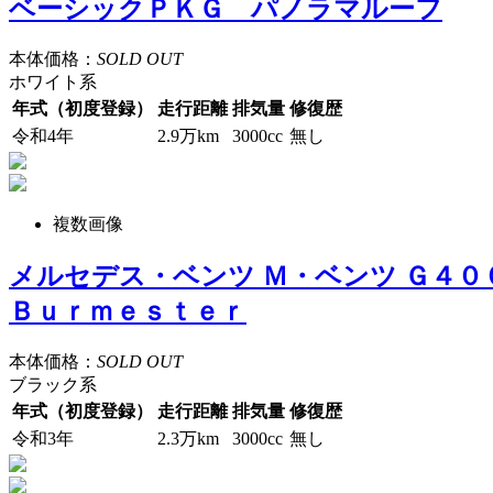
ベーシックＰＫＧ パノラマルーフ
本体価格：
SOLD OUT
ホワイト系
年式（初度登録）
走行距離
排気量
修復歴
令和4年
2.9万km
3000cc
無し
複数画像
メルセデス・ベンツ Ｍ・ベンツ Ｇ４
Ｂｕｒｍｅｓｔｅｒ
本体価格：
SOLD OUT
ブラック系
年式（初度登録）
走行距離
排気量
修復歴
令和3年
2.3万km
3000cc
無し