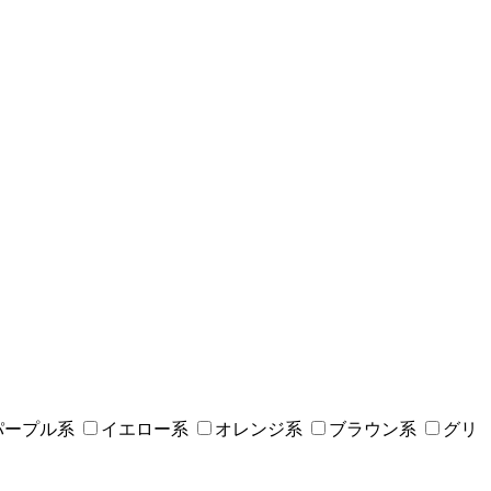
パープル系
イエロー系
オレンジ系
ブラウン系
グリ