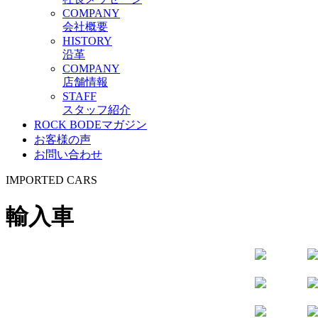
C
OMPANY
会社概要
H
ISTORY
沿革
C
OMPANY
店舗情報
S
TAFF
スタッフ紹介
ROCK BODEマガジン
お客様の声
お問い合わせ
I
MPORTED
C
ARS
輸入車