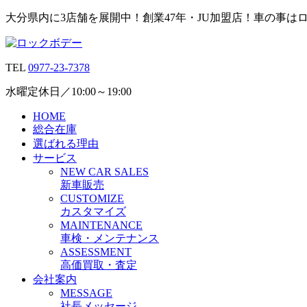
大分県内に3店舗を展開中！創業47年・JU加盟店！車の事は
TEL
0977-23-7378
水曜定休日／10:00～19:00
HOME
総合在庫
選ばれる理由
サービス
N
EW CAR
S
ALES
新車販売
C
USTOMIZE
カスタマイズ
M
AINTENANCE
車検・メンテナンス
A
SSESSMENT
高価買取・査定
会社案内
M
ESSAGE
社長メッセージ