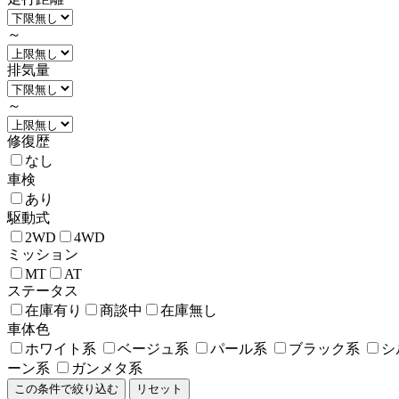
～
排気量
～
修復歴
なし
車検
あり
駆動式
2WD
4WD
ミッション
MT
AT
ステータス
在庫有り
商談中
在庫無し
車体色
ホワイト系
ベージュ系
パール系
ブラック系
シ
ーン系
ガンメタ系
この条件で絞り込む
リセット