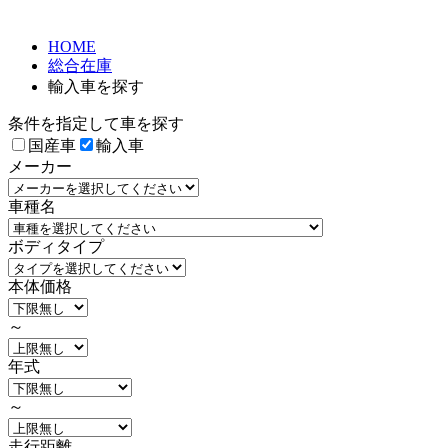
HOME
総合在庫
輸入車を探す
条件を指定して車を探す
国産車
輸入車
メーカー
車種名
ボディタイプ
本体価格
～
年式
～
走行距離