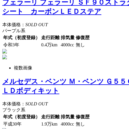
フェラーリ フェラーリ ＳＦ９０スト
シート カーボンＬＥＤステア
本体価格：
SOLD OUT
パープル系
年式（初度登録）
走行距離
排気量
修復歴
令和3年
0.4万km
4000cc
無し
複数画像
メルセデス・ベンツ Ｍ・ベンツ Ｇ５
ＬＤボディキット
本体価格：
SOLD OUT
ブラック系
年式（初度登録）
走行距離
排気量
修復歴
平成30年
1.9万km
4000cc
無し