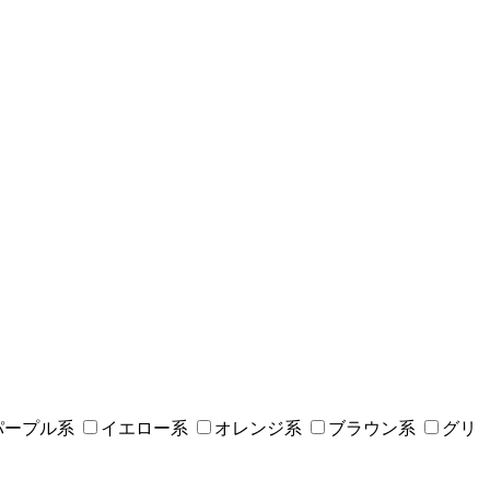
パープル系
イエロー系
オレンジ系
ブラウン系
グリ