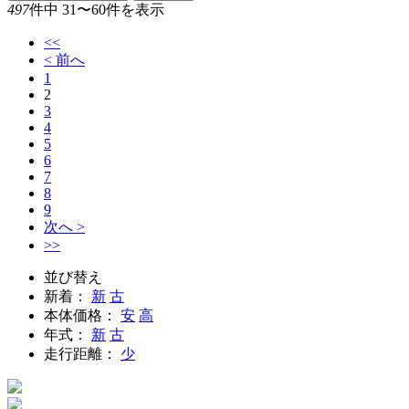
497
件中 31〜60件を表示
<<
< 前へ
1
2
3
4
5
6
7
8
9
次へ >
>>
並び替え
新着：
新
古
本体価格：
安
高
年式：
新
古
走行距離：
少