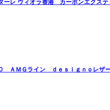
ラダーレ ヴィオラ香港 カーボンエクス
５０ ＡＭＧライン ｄｅｓｉｇｎｏレザ