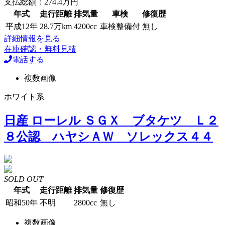
支払総額：274.4万円
年式
走行距離
排気量
車検
修復歴
平成12年
28.7万km
4200cc
車検整備付
無し
詳細情報を見る
在庫確認・無料見積
電話する
複数画像
ホワイト系
日産 ローレル ＳＧＸ ブタケツ Ｌ２
８公認 ハヤシＡＷ ソレックス４４
SOLD OUT
年式
走行距離
排気量
修復歴
昭和50年
不明
2800cc
無し
複数画像