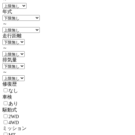
年式
～
走行距離
～
排気量
～
修復歴
なし
車検
あり
駆動式
2WD
4WD
ミッション
MT