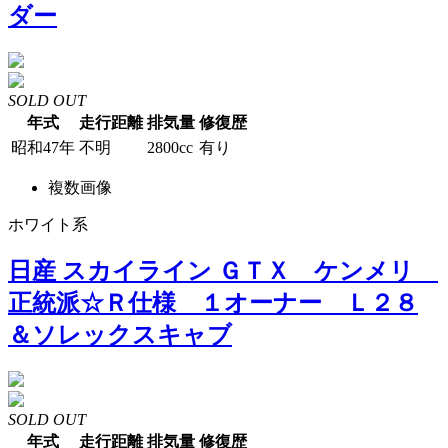
ダー
SOLD OUT
年式
走行距離
排気量
修復歴
昭和47年
不明
2800cc
有り
複数画像
ホワイト系
日産 スカイライン ＧＴＸ ケンメリ
正統派☆Ｒ仕様 １オーナー Ｌ２８
＆ソレックスキャブ
SOLD OUT
年式
走行距離
排気量
修復歴