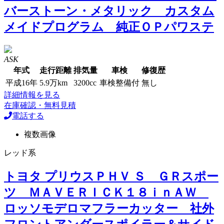
バーストーン・メタリック カスタム
メイドプログラム 純正ＯＰパワステ
ASK
年式
走行距離
排気量
車検
修復歴
平成16年
5.9万km
3200cc
車検整備付
無し
詳細情報を見る
在庫確認・無料見積
電話する
複数画像
レッド系
トヨタ プリウスＰＨＶ Ｓ ＧＲスポー
ツ ＭＡＶＥＲＩＣＫ１８ｉｎＡＷ
ロッソモデロマフラーカッター 社外