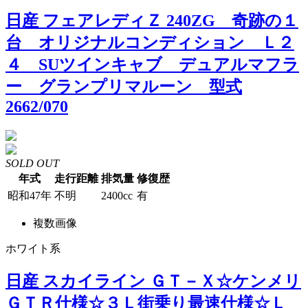
日産 フェアレディＺ 240ZG 奇跡の１
台 オリジナルコンディション Ｌ２
４ SUツインキャブ デュアルマフラ
ー グランプリマルーン 型式
2662/070
SOLD OUT
年式
走行距離
排気量
修復歴
昭和47年
不明
2400cc
有
複数画像
ホワイト系
日産 スカイライン ＧＴ－Ｘ☆ケンメリ
ＧＴＲ仕様☆３Ｌ街乗り最速仕様☆Ｌ