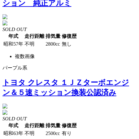
ション 純正アルミ
SOLD OUT
年式
走行距離
排気量
修復歴
昭和57年
不明
2800cc
無し
複数画像
パープル系
トヨタ クレスタ １ＪＺターボエンジ
ン＆５速ミッション換装公認済み
SOLD OUT
年式
走行距離
排気量
修復歴
昭和63年
不明
2500cc
有り