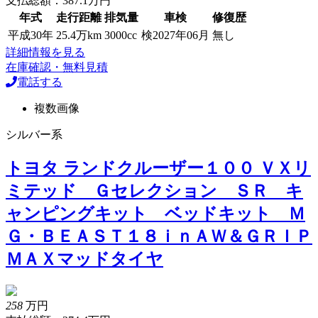
支払総額：387.1万円
年式
走行距離
排気量
車検
修復歴
平成30年
25.4万km
3000cc
検2027年06月
無し
詳細情報を見る
在庫確認・無料見積
電話する
複数画像
シルバー系
トヨタ ランドクルーザー１００ ＶＸリ
ミテッド Ｇセレクション ＳＲ キ
ャンピングキット ベッドキット Ｍ
Ｇ・ＢＥＡＳＴ１８ｉｎＡＷ＆ＧＲＩＰ
ＭＡＸマッドタイヤ
258
万円