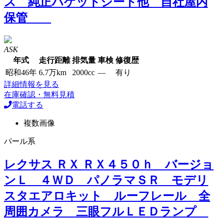
ス 純正バケットシート他 自社屋内
保管
ASK
年式
走行距離
排気量
車検
修復歴
昭和46年
6.7万km
2000cc
―
有り
詳細情報を見る
在庫確認・無料見積
電話する
複数画像
パール系
レクサス ＲＸ ＲＸ４５０ｈ バージョ
ンＬ ４ＷＤ パノラマＳＲ モデリ
スタエアロキット ルーフレール 全
周囲カメラ 三眼フルＬＥＤランプ