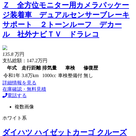
Ｚ 全方位モニター用カメラパッケー
ジ装着車 デュアルセンサーブレーキ
サポート ２トーンルーフ デカー
ル 社外ナビＴＶ ドラレコ
135.8
万円
支払総額：147.2万円
年式
走行距離
排気量
車検
修復歴
令和1年
3.8万km
1000cc
車検整備付
無し
詳細情報を見る
在庫確認・無料見積
電話する
複数画像
ホワイト系
ダイハツ ハイゼットカーゴ クルーズ