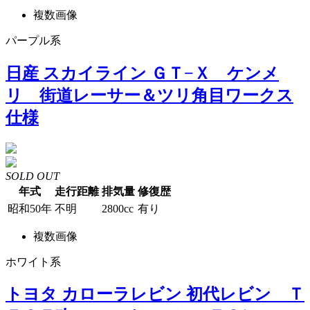
複数画像
パープル系
日産 スカイライン ＧＴ−Ｘ ケンメ
リ 街道レーサー＆ツリ角目ワークス
仕様
SOLD OUT
年式
走行距離
排気量
修復歴
昭和50年
不明
2800cc
有り
複数画像
ホワイト系
トヨタ カローラレビン 初代レビン Ｔ