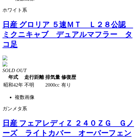
ホワイト系
日産 グロリア ５速ＭＴ Ｌ２８公認
ミクニキャブ デュアルマフラー タ
コ足
SOLD OUT
年式
走行距離
排気量
修復歴
昭和42年
不明
2000cc
有り
複数画像
ガンメタ系
日産 フェアレディＺ ２４０ＺＧ Ｇノ
ーズ ライトカバー オーバーフェン