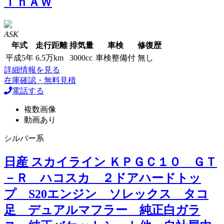
ｉｎＡＷ
ASK
年式
走行距離
排気量
車検
修復歴
平成5年
6.5万km
3000cc
車検整備付
無し
詳細情報を見る
在庫確認・無料見積
電話する
複数画像
動画あり
シルバー系
日産 スカイライン ＫＰＧＣ１０ ＧＴ
－Ｒ ハコスカ ２ドアハードトッ
プ S20エンジン ソレックス タコ
足 デュアルマフラー 純正白ガラ