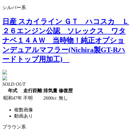
シルバー系
日産 スカイライン ＧＴ ハコスカ Ｌ
２６エンジン公認 ソレックス ワタ
ナベ１４ＡＷ 当時物！純正オプショ
ンデュアルマフラー(Nichira製GT-Rハ
ードトップ用加工)
SOLD OUT
年式
走行距離
排気量
修復歴
昭和47年
不明
2600cc
無し
複数画像
動画あり
ブラウン系