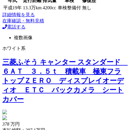
年式
走行距離
排気量
車検
修復歴
平成19年
13.3万km
4200cc
車検整備付
無し
詳細情報を見る
在庫確認・無料見積
電話する
複数画像
ホワイト系
三菱ふそう キャンター スタンダード
６ＡＴ ３．５ｔ 積載車 極東フラ
トップＺＥＲＯ ディスプレイオーデ
ィオ ＥＴＣ バックカメラ シート
カバー
378
万円