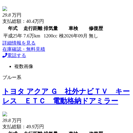
29.8
万円
支払総額：40.4万円
年式
走行距離
排気量
車検
修復歴
平成25年
7.6万km
1200cc
検2026年09月
無し
詳細情報を見る
在庫確認・無料見積
電話する
複数画像
ブルー系
トヨタ アクア Ｇ 社外ナビＴＶ キー
レス ＥＴＣ 電動格納ドアミラー
39.8
万円
支払総額：49.9万円