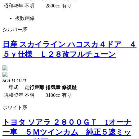
昭和48年
不明
2800cc
有り
複数画像
シルバー系
日産 スカイライン ハコスカ４ドア ４
５ｙ仕様 Ｌ２８改フルチューン
SOLD OUT
年式
走行距離
排気量
修復歴
昭和47年
不明
3100cc
有り
ホワイト系
トヨタ ソアラ ２８００ＧＴ 1オーナ
ー車 ５Ｍツインカム 純正５速ミッ