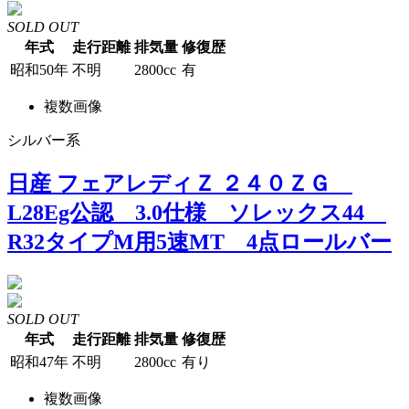
SOLD OUT
年式
走行距離
排気量
修復歴
昭和50年
不明
2800cc
有
複数画像
シルバー系
日産 フェアレディＺ ２４０ＺＧ
L28Eg公認 3.0仕様 ソレックス44
R32タイプM用5速MT 4点ロールバー
SOLD OUT
年式
走行距離
排気量
修復歴
昭和47年
不明
2800cc
有り
複数画像