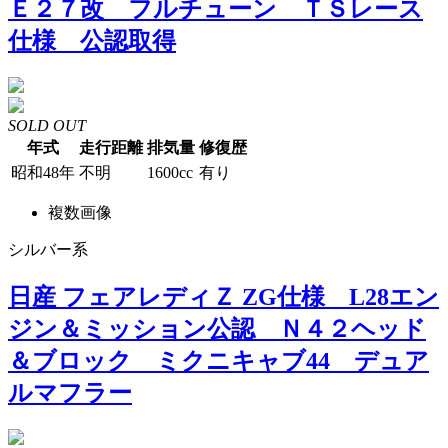
Ｅ２７改 フルチューン ＴＳレース
仕様 公認取得
SOLD OUT
年式
走行距離
排気量
修復歴
昭和48年
不明
1600cc
有り
複数画像
シルバー系
日産 フェアレディＺ ZG仕様 L28エン
ジン＆ミッション公認 Ｎ４２ヘッド
＆ブロック ミクニキャブ44 デュア
ルマフラー