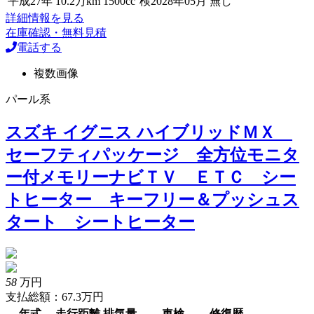
平成27年
10.2万km
1500cc
検2028年05月
無し
詳細情報を見る
在庫確認・無料見積
電話する
複数画像
パール系
スズキ イグニス ハイブリッドＭＸ
セーフティパッケージ 全方位モニタ
ー付メモリーナビＴＶ ＥＴＣ シー
トヒーター キーフリー＆プッシュス
タート シートヒーター
58
万円
支払総額：67.3万円
年式
走行距離
排気量
車検
修復歴