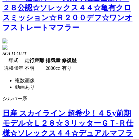
２８公認☆ソレックス４４☆亀有クロ
スミッション☆Ｒ２００デフ☆ワンオ
フストレートマフラー
SOLD OUT
年式
走行距離
排気量
修復歴
昭和48年
不明
2800cc
有り
複数画像
動画あり
シルバー系
日産 スカイライン 超希少！４５y前期
モデル☆Ｌ２８☆３リッターＧＴ-Ｒ仕
様☆ソレックス４４☆デュアルマフラ