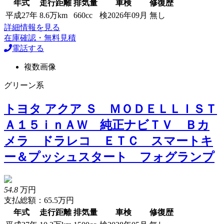
年式
走行距離
排気量
車検
修復歴
平成27年
8.6万km
660cc
検2026年09月
無し
詳細情報を見る
在庫確認・無料見積
電話する
複数画像
グリーン系
トヨタ アクア Ｓ ＭＯＤＥＬＬＩＳＴ
Ａ１５ｉｎＡＷ 純正ナビＴＶ Ｂカ
メラ ドラレコ ＥＴＣ スマートキ
ー＆プッシュスタート フォグランプ
54.8
万円
支払総額：65.5万円
年式
走行距離
排気量
車検
修復歴