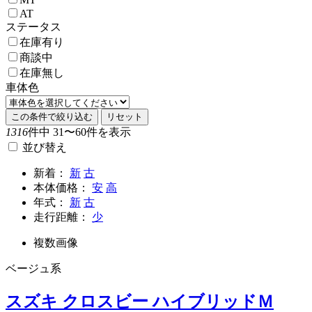
AT
ステータス
在庫有り
商談中
在庫無し
車体色
この条件で絞り込む
リセット
1316
件中 31〜60件を表示
並び替え
新着：
新
古
本体価格：
安
高
年式：
新
古
走行距離：
少
複数画像
ベージュ系
スズキ クロスビー ハイブリッドＭ