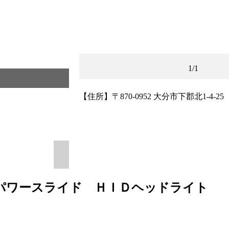
1
/1
☆ヴォクシー ＺＳ煌ＩＩ入庫しました☆
【住所】〒870-0952 大分市下郡北1-4-2
側パワースライド ＨＩＤヘッドライト