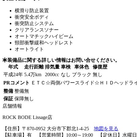
横滑り防止装置
衝突安全ボディ
衝突防止システム
クリアランスソナー
オートマチックハイビーム
頸部衝撃緩和ヘッドレスト
オートライト
装備品に関する詳しい情報はお問い合せください。
年式
走行距離
排気量
車検
車体色
修復歴
平成24年
5.4万km
2000cc
なし
ブラック
無し
PRコメント
ＥＴＣ☆両側パワースライド☆ＨＩＤヘッドラ
整備
整備無
保証
保障無し
店舗情報
ROCK BODE Lissage店
【住所】〒870-0952 大分市下郡北1-4-25
地図を見る
【駐車場】有 【営業時間】10:00～19:00 【定休日】水曜日