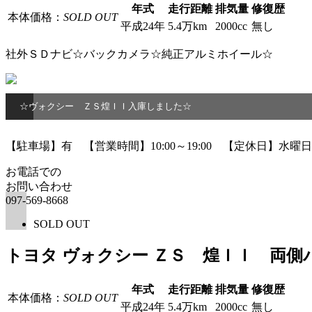
年式
走行距離
排気量
修復歴
本体価格：
SOLD OUT
平成24年
5.4万km
2000cc
無し
社外ＳＤナビ☆バックカメラ☆純正アルミホイール☆
☆ヴォクシー ＺＳ煌ＩＩ入庫しました☆
【駐車場】有 【営業時間】10:00～19:00 【定休日】水曜日
お電話での
お問い合わせ
097-569-8668
SOLD OUT
トヨタ ヴォクシー ＺＳ 煌ＩＩ 両
年式
走行距離
排気量
修復歴
本体価格：
SOLD OUT
平成24年
5.4万km
2000cc
無し