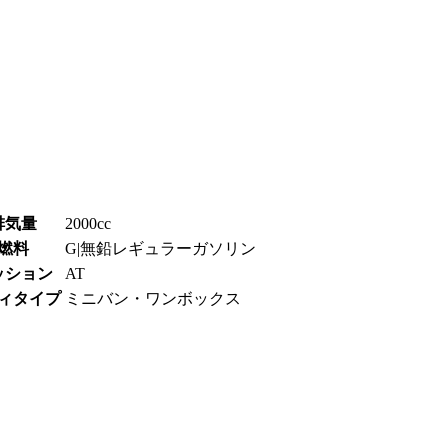
排気量
2000cc
燃料
G|無鉛レギュラーガソリン
ッション
AT
ィタイプ
ミニバン・ワンボックス