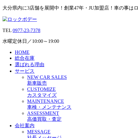
大分県内に3店舗を展開中！創業47年・JU加盟店！車の事は
TEL
0977-23-7378
水曜定休日／10:00～19:00
HOME
総合在庫
選ばれる理由
サービス
N
EW CAR
S
ALES
新車販売
C
USTOMIZE
カスタマイズ
M
AINTENANCE
車検・メンテナンス
A
SSESSMENT
高価買取・査定
会社案内
M
ESSAGE
社長メッセージ