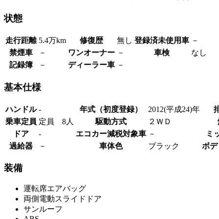
状態
走行距離
5.4万km
修復歴
無し
登録済未使用車
－
禁煙車
－
ワンオーナー
－
車検
なし
記録簿
－
ディーラー車
－
基本仕様
ハンドル
-
年式（初度登録）
2012(平成24)年
乗車定員
定員 8人
駆動方式
２ＷＤ
ドア
-
エコカー減税対象車
－
ミ
過給器
－
車体色
ブラック
ボデ
装備
運転席エアバッグ
両側電動スライドドア
サンルーフ
ABS