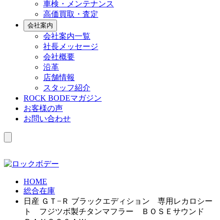
車検・メンテナンス
高価買取・査定
会社案内
会社案内一覧
社長メッセージ
会社概要
沿革
店舗情報
スタッフ紹介
ROCK BODEマガジン
お客様の声
お問い合わせ
HOME
総合在庫
日産 ＧＴ−Ｒ ブラックエディション 専用レカロシー
ト フジツボ製チタンマフラー ＢＯＳＥサウンド