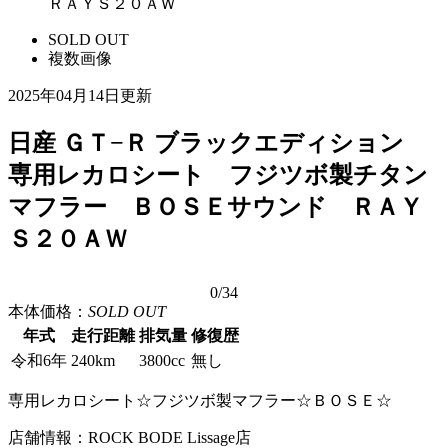
ＲＡＹＳ２０ＡＷ
SOLD OUT
複数画像
2025年04月14日更新
日産 ＧＴ−Ｒ ブラックエディション
専用レカロシート フジツボ製チタン
マフラー ＢＯＳＥサウンド ＲＡＹ
Ｓ２０ＡＷ
0
/34
本体価格：
SOLD OUT
年式
走行距離
排気量
修復歴
令和6年
240km
3800cc
無し
専用レカロシート☆フジツボ製マフラー☆ＢＯＳＥ☆
店舗情報：ROCK BODE Lissage店