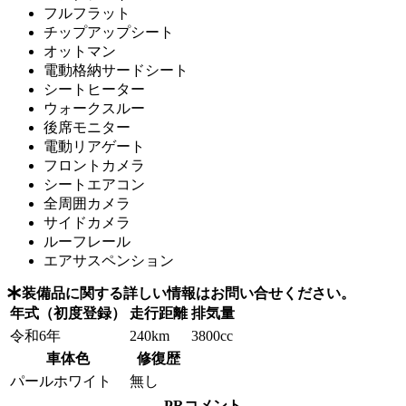
フルフラット
チップアップシート
オットマン
電動格納サードシート
シートヒーター
ウォークスルー
後席モニター
電動リアゲート
フロントカメラ
シートエアコン
全周囲カメラ
サイドカメラ
ルーフレール
エアサスペンション
装備品に関する詳しい情報はお問い合せください。
年式（初度登録）
走行距離
排気量
令和6年
240km
3800cc
車体色
修復歴
パールホワイト
無し
PRコメント