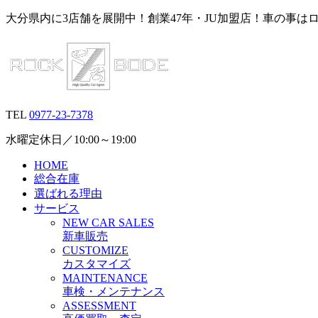
大分県内に3店舗を展開中！創業47年・JU加盟店！車の事は
TEL
0977-23-7378
水曜定休日／10:00～19:00
HOME
総合在庫
選ばれる理由
サービス
N
EW CAR
S
ALES
新車販売
C
USTOMIZE
カスタマイズ
M
AINTENANCE
車検・メンテナンス
A
SSESSMENT