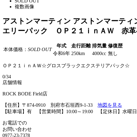
SOLD OUT
複数画像
アストンマーティン アストンマーティ
エリーパック ＯＰ２１ｉｎＡＷ 赤
年式
走行距離
排気量
修復歴
本体価格：
SOLD OUT
令和6年
250km
4000cc
無し
ＯＰ２１ｉｎＡＷ☆グロスブラックエクステリアパック☆
0
/34
店舗情報
ROCK BODE Field店
【住所】〒874-0910 別府市石垣西9-1-33
地図を見る
【駐車場】有 【営業時間】10:00～19:00 【定休日】水曜日
お電話での
お問い合わせ
0977-23-7378