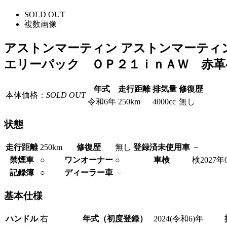
SOLD OUT
複数画像
アストンマーティン アストンマーティ
エリーパック ＯＰ２１ｉｎＡＷ 赤
年式
走行距離
排気量
修復歴
本体価格：
SOLD OUT
令和6年
250km
4000cc
無し
状態
走行距離
250km
修復歴
無し
登録済未使用車
－
禁煙車
○
ワンオーナー
○
車検
検2027年
記録簿
○
ディーラー車
－
基本仕様
ハンドル
右
年式（初度登録）
2024(令和6)年