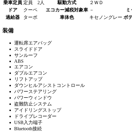
乗車定員
定員 2人
駆動方式
２ＷＤ
ドア
クーペ
エコカー減税対象車
－
ミ
過給器
ターボ
車体色
キセノングレー
ボ
装備
運転席エアバッグ
スライドドア
サンルーフ
ABS
エアコン
ダブルエアコン
リフトアップ
ダウンヒルアシストコントロール
パワーステアリング
パワーウィンドウ
盗難防止システム
アイドリングストップ
ドライブレコーダー
USB入力端子
Bluetooth接続