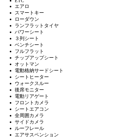
ETC
エアロ
スマートキー
ローダウン
ランフラットタイヤ
パワーシート
３列シート
ベンチシート
フルフラット
チップアップシート
オットマン
電動格納サードシート
シートヒーター
ウォークスルー
後席モニター
電動リアゲート
フロントカメラ
シートエアコン
全周囲カメラ
サイドカメラ
ルーフレール
エアサスペンション