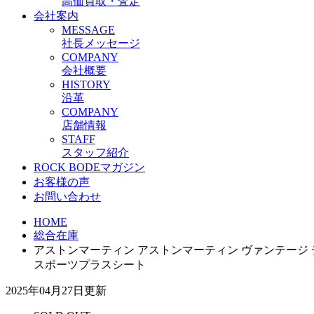
高価買取・査定
会社案内
M
ESSAGE
社長メッセージ
C
OMPANY
会社概要
H
ISTORY
沿革
C
OMPANY
店舗情報
S
TAFF
スタッフ紹介
ROCK BODEマガジン
お客様の声
お問い合わせ
HOME
総合在庫
アストンマーティン アストンマーティン ヴァンテー
スポーツプラスシート
2025年04月27日更新