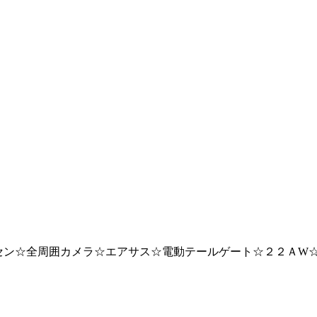
セン☆全周囲カメラ☆エアサス☆電動テールゲート☆２２ＡW