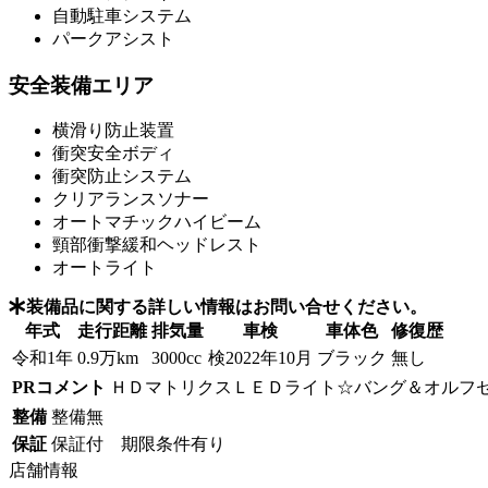
自動駐車システム
パークアシスト
安全装備エリア
横滑り防止装置
衝突安全ボディ
衝突防止システム
クリアランスソナー
オートマチックハイビーム
頸部衝撃緩和ヘッドレスト
オートライト
装備品に関する詳しい情報はお問い合せください。
年式
走行距離
排気量
車検
車体色
修復歴
令和1年
0.9万km
3000cc
検2022年10月
ブラック
無し
PRコメント
ＨＤマトリクスＬＥＤライト☆バング＆オルフ
整備
整備無
保証
保証付 期限条件有り
店舗情報