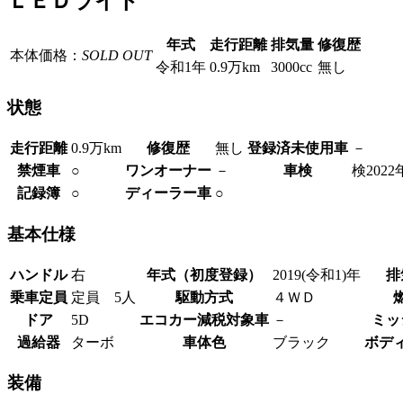
ＬＥＤライト
年式
走行距離
排気量
修復歴
本体価格：
SOLD OUT
令和1年
0.9万km
3000cc
無し
状態
走行距離
0.9万km
修復歴
無し
登録済未使用車
－
禁煙車
○
ワンオーナー
－
車検
検2022
記録簿
○
ディーラー車
○
基本仕様
ハンドル
右
年式（初度登録）
2019(令和1)年
排
乗車定員
定員 5人
駆動方式
４ＷＤ
ドア
5D
エコカー減税対象車
－
ミッ
過給器
ターボ
車体色
ブラック
ボデ
装備