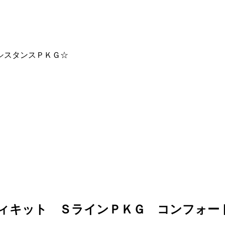
シスタンスＰＫＧ☆
ボディキット ＳラインＰＫＧ コンフォ