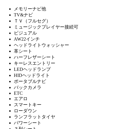
メモリーナビ他
TV&ナビ
ＴＶ（フルセグ）
ミュージックプレイヤー接続可
ビジュアル
AW22インチ
ヘッドライトウォッシャー
革シート
ハーフレザーシート
キーレスエントリー
LEDヘッドランプ
HIDヘッドライト
ポータブルナビ
バックカメラ
ETC
エアロ
スマートキー
ローダウン
ランフラットタイヤ
パワーシート
３列シート