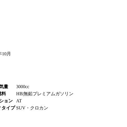
年10月
気量
3000cc
燃料
HB|無鉛プレミアムガソリン
ション
AT
ィタイプ
SUV・クロカン