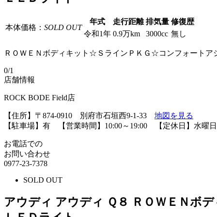
年式
走行距離
排気量
修復歴
本体価格：
SOLD OUT
令和1年
0.9万km
3000cc
無し
ＲＯＷＥＮボディキット☆ＳラインＰＫＧ☆コンフォートア
0
/1
店舗情報
ROCK BODE Field店
【住所】〒874-0910 別府市石垣西9-1-33
地図を見る
【駐車場】有 【営業時間】10:00～19:00 【定休日】水曜日
お電話での
お問い合わせ
0977-23-7378
SOLD OUT
アウディ アウディ Ｑ８ ＲＯＷＥＮ