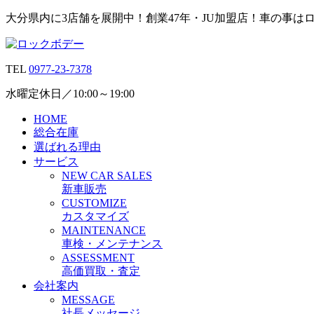
大分県内に3店舗を展開中！創業47年・JU加盟店！車の事は
TEL
0977-23-7378
水曜定休日／10:00～19:00
HOME
総合在庫
選ばれる理由
サービス
N
EW CAR
S
ALES
新車販売
C
USTOMIZE
カスタマイズ
M
AINTENANCE
車検・メンテナンス
A
SSESSMENT
高価買取・査定
会社案内
M
ESSAGE
社長メッセージ