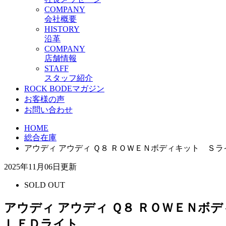
C
OMPANY
会社概要
H
ISTORY
沿革
C
OMPANY
店舗情報
S
TAFF
スタッフ紹介
ROCK BODEマガジン
お客様の声
お問い合わせ
HOME
総合在庫
アウディ アウディ Ｑ８ ＲＯＷＥＮボディキット 
2025年11月06日更新
SOLD OUT
アウディ アウディ Ｑ８ ＲＯＷＥＮ
ＬＥＤライト