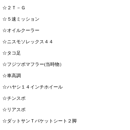
☆２Ｔ－Ｇ
☆５速ミッション
☆オイルクーラー
☆ニスモソレックス４４
☆タコ足
☆フジツボマフラー(当時物）
☆車高調
☆ハヤシ１４インチホイール
☆チンスポ
☆リアスポ
☆ダットサンＴバケットシート２脚