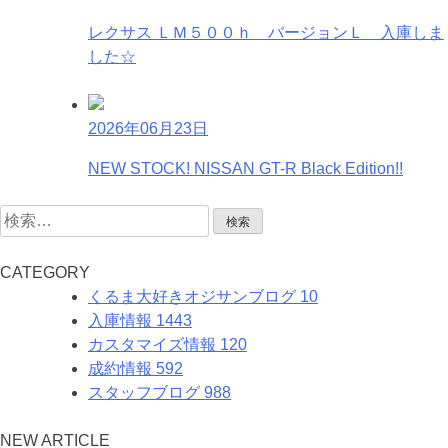
レクサス ＬＭ５００ｈ バージョンＬ 入庫しま
した☆
2026年06月23日
NEW STOCK! NISSAN GT-R Black Edition!!
検
索:
C
ATEGORY
くるま大好きオジサンブログ
10
入庫情報
1443
カスタマイズ情報
120
成約情報
592
スタッフブログ
988
N
EW
A
RTICLE