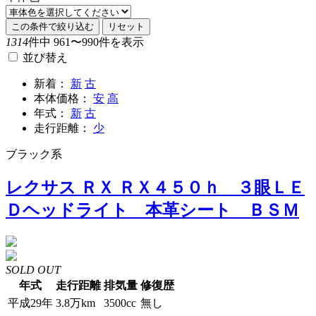
この条件で絞り込む
リセット
1314
件中 961〜990件を表示
並び替え
新着：
新
古
本体価格：
安
高
年式：
新
古
走行距離：
少
ブラック系
レクサス ＲＸ ＲＸ４５０ｈ ３眼ＬＥ
Ｄヘッドライト 本革シート ＢＳＭ
SOLD OUT
年式
走行距離
排気量
修復歴
平成29年
3.8万km
3500cc
無し