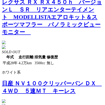
レクサス ＲＸ ＲＸ４５０ｈ バージョ
ンＬ ＳＲ リアエンターテイメン
ト MODELLISTAエアロキット＆ス
ポーツマフラー パノラミックビュー
モニター
SOLD OUT
年式
走行距離
排気量
修復歴
平成28年
4.2万km
3500cc
無し
ホワイト系
日産 ＮＶ１００クリッパーバン ＤＸ
４ＷＤ ５速ＭＴ キーレス