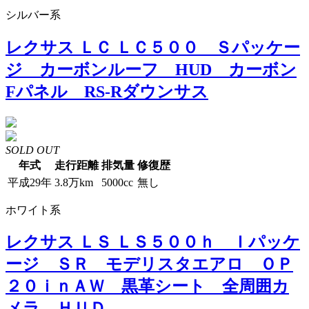
シルバー系
レクサス ＬＣ ＬＣ５００ Ｓパッケー
ジ カーボンルーフ HUD カーボン
Fパネル RS-Rダウンサス
SOLD OUT
年式
走行距離
排気量
修復歴
平成29年
3.8万km
5000cc
無し
ホワイト系
レクサス ＬＳ ＬＳ５００ｈ Ｉパッケ
ージ ＳＲ モデリスタエアロ ＯＰ
２０ｉｎＡＷ 黒革シート 全周囲カ
メラ ＨＵＤ