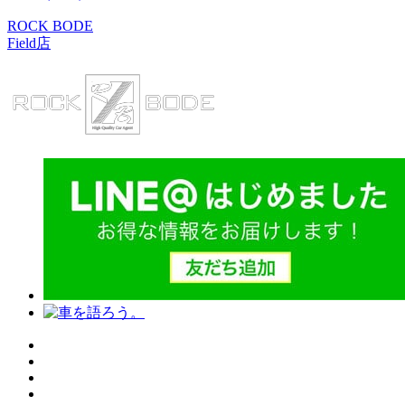
ROCK BODE
Field店