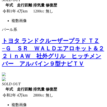
年式
走行距離
排気量
修復歴
令和1年
4万km
1200cc
無し
複数画像
パール系
トヨタ ランドクルーザープラド ＴＺ
−Ｇ ＳＲ ＷＡＬＤエアロキット＆２
２ｉｎＡＷ 社外グリル ヒッチメン
バー アルパイン９型ナビＴＶ
SOLD OUT
年式
走行距離
排気量
修復歴
令和2年
4万km
2800cc
無し
複数画像