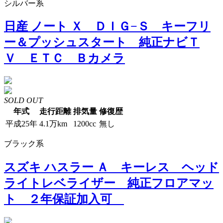
シルバー系
日産 ノート Ｘ ＤＩＧ−Ｓ キーフリ
ー＆プッシュスタート 純正ナビＴ
Ｖ ＥＴＣ Ｂカメラ
SOLD OUT
年式
走行距離
排気量
修復歴
平成25年
4.1万km
1200cc
無し
ブラック系
スズキ ハスラー Ａ キーレス ヘッド
ライトレベライザー 純正フロアマッ
ト ２年保証加入可