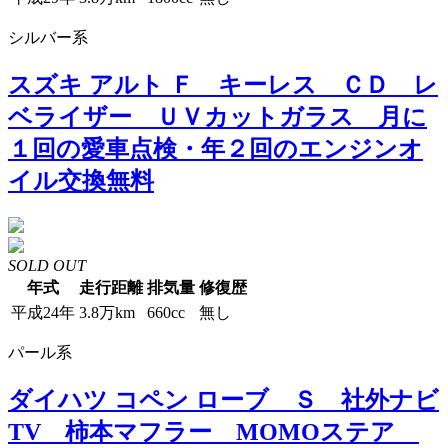
シルバー系
スズキ アルト Ｆ キーレス ＣＤ レ
ベライザー ＵＶカットガラス 月に
１回の愛車点検・年２回のエンジンオ
イル交換無料
SOLD OUT
年式
走行距離
排気量
修復歴
平成24年
3.8万km
660cc
無し
パール系
ダイハツ コペン ローブ Ｓ 社外ナビ
TV 柿本マフラー MOMOステア