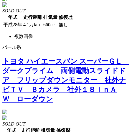
SOLD OUT
年式
走行距離
排気量
修復歴
平成28年
4.1万km
660cc
無し
複数画像
パール系
トヨタ ハイエースバン スーパーＧＬ
ダークプライム 両側電動スライドド
ア フリップダウンモニター 社外ナ
ビＴＶ Ｂカメラ 社外１８ｉｎＡ
Ｗ ローダウン
SOLD OUT
年式
走行距離
排気量
修復歴