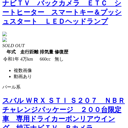
ナビＴＶ バックカメラ ＥＴＣ シ
ートヒーター スマートキー＆プッシ
ュスタート ＬＥＤヘッドランプ
SOLD OUT
年式
走行距離
排気量
修復歴
令和1年
4万km
660cc
無し
複数画像
動画あり
パール系
スバル ＷＲＸ ＳＴＩ Ｓ２０７ ＮＢＲ
チャレンジパッケージ ２００台限定
車 専用ドライカーボンリアウイン
グ 純正ナビＴＶ Ｂカメラ