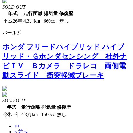
SOLD OUT
年式
走行距離
排気量
修復歴
平成26年
4.3万km
660cc
無し
パール系
ホンダ フリードハイブリッド ハイブ
リッド・Ｇホンダセンシング 社外ナ
ビＴＶ Ｂカメラ ドラレコ 両側電
動スライド 衝突軽減ブレーキ
SOLD OUT
年式
走行距離
排気量
修復歴
令和1年
4.3万km
1500cc
無し
<<
< 前へ