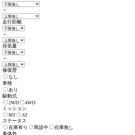
～
走行距離
～
排気量
～
修復歴
なし
車検
あり
駆動式
2WD
4WD
ミッション
MT
AT
ステータス
在庫有り
商談中
在庫無し
車体色