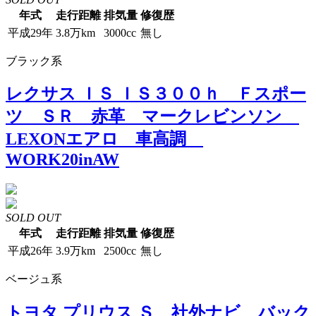
年式
走行距離
排気量
修復歴
平成29年
3.8万km
3000cc
無し
ブラック系
レクサス ＩＳ ＩＳ３００ｈ Ｆスポー
ツ ＳＲ 赤革 マークレビンソン
LEXONエアロ 車高調
WORK20inAW
SOLD OUT
年式
走行距離
排気量
修復歴
平成26年
3.9万km
2500cc
無し
ベージュ系
トヨタ プリウス Ｓ 社外ナビ バック