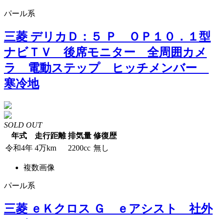
パール系
三菱 デリカＤ：５ Ｐ ＯＰ１０．１型
ナビＴＶ 後席モニター 全周囲カメ
ラ 電動ステップ ヒッチメンバー
寒冷地
SOLD OUT
年式
走行距離
排気量
修復歴
令和4年
4万km
2200cc
無し
複数画像
パール系
三菱 ｅＫクロス Ｇ ｅアシスト 社外