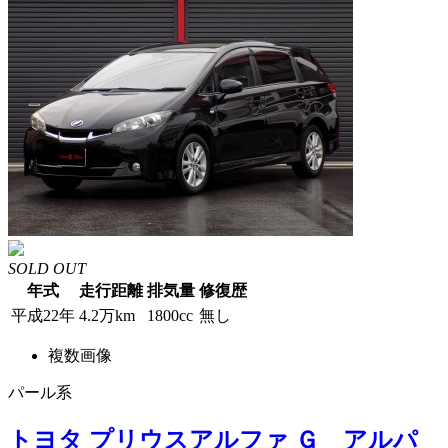
SOLD OUT
年式
走行距離
排気量
修復歴
平成22年
4.2万km
1800cc
無し
複数画像
パール系
トヨタ プリウスアルファ Ｇ アルパ