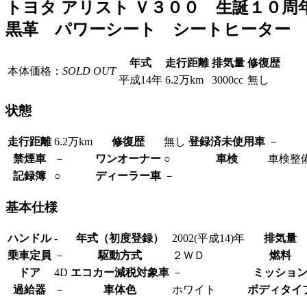
トヨタ アリスト Ｖ３００ 生誕１０
黒革 パワーシート シートヒーター
年式
走行距離
排気量
修復歴
本体価格：
SOLD OUT
平成14年
6.2万km
3000cc
無し
状態
走行距離
6.2万km
修復歴
無し
登録済未使用車
－
禁煙車
－
ワンオーナー
○
車検
車検整
記録簿
○
ディーラー車
－
基本仕様
ハンドル
-
年式（初度登録）
2002(平成14)年
排気量
乗車定員
－
駆動方式
２ＷＤ
燃料
ドア
4D
エコカー減税対象車
－
ミッショ
過給器
－
車体色
ホワイト
ボディタイ