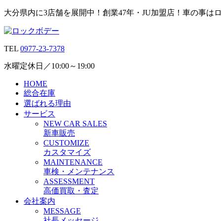
大分県内に3店舗を展開中！創業47年・JU加盟店！車の事は
TEL
0977-23-7378
水曜定休日／10:00～19:00
HOME
総合在庫
選ばれる理由
サービス
N
EW CAR
S
ALES
新車販売
C
USTOMIZE
カスタマイズ
M
AINTENANCE
車検・メンテナンス
A
SSESSMENT
高価買取・査定
会社案内
M
ESSAGE
社長メッセージ