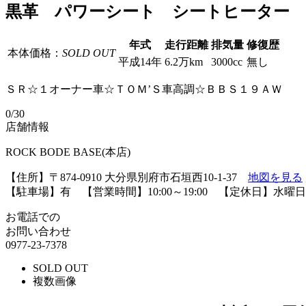
黒革 パワーシート シートヒーター
年式
走行距離
排気量
修復歴
本体価格：
SOLD OUT
平成14年
6.2万km
3000cc
無し
ＳＲ☆１オーナー車☆ＴＯＭ’Ｓ車高調☆ＢＢＳ１９ＡＷ
0
/30
店舗情報
ROCK BODE BASE(本店)
【住所】〒874-0910 大分県別府市石垣西10-1-37
地図を見る
【駐車場】有 【営業時間】10:00～19:00 【定休日】水曜日
お電話での
お問い合わせ
0977-23-7378
SOLD OUT
複数画像