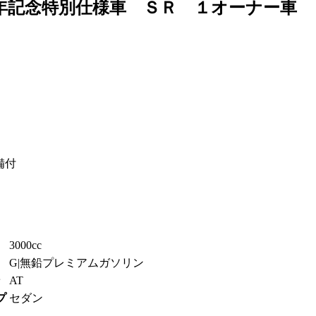
周年記念特別仕様車 ＳＲ １オーナー車
備付
3000cc
G|無鉛プレミアムガソリン
ン
AT
プ
セダン