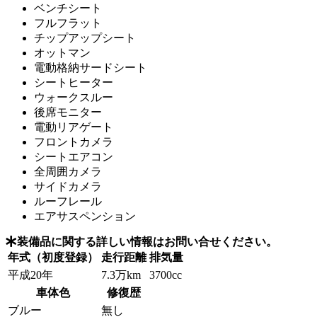
ベンチシート
フルフラット
チップアップシート
オットマン
電動格納サードシート
シートヒーター
ウォークスルー
後席モニター
電動リアゲート
フロントカメラ
シートエアコン
全周囲カメラ
サイドカメラ
ルーフレール
エアサスペンション
装備品に関する詳しい情報はお問い合せください。
年式（初度登録）
走行距離
排気量
平成20年
7.3万km
3700cc
車体色
修復歴
ブルー
無し