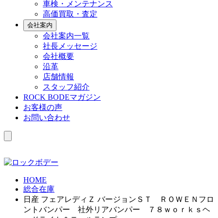
車検・メンテナンス
高価買取・査定
会社案内
会社案内一覧
社長メッセージ
会社概要
沿革
店舗情報
スタッフ紹介
ROCK BODEマガジン
お客様の声
お問い合わせ
HOME
総合在庫
日産 フェアレディＺ バージョンＳＴ ＲＯＷＥＮフロ
ントバンパー 社外リアバンパー ７８ｗｏｒｋｓヘ