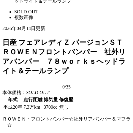
ッドライト＆テールランプ
SOLD OUT
複数画像
2026年04月14日更新
日産 フェアレディＺ バージョンＳＴ
ＲＯＷＥＮフロントバンパー 社外リ
アバンパー ７８ｗｏｒｋｓヘッドラ
イト＆テールランプ
0
/35
本体価格：
SOLD OUT
年式
走行距離
排気量
修復歴
平成20年
7.3万km
3700cc
無し
ＲＯＷＥＮ・フロントバンパー☆社外リアバンパー＆マフラ
ー☆