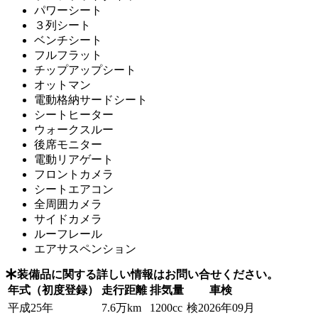
パワーシート
３列シート
ベンチシート
フルフラット
チップアップシート
オットマン
電動格納サードシート
シートヒーター
ウォークスルー
後席モニター
電動リアゲート
フロントカメラ
シートエアコン
全周囲カメラ
サイドカメラ
ルーフレール
エアサスペンション
装備品に関する詳しい情報はお問い合せください。
年式（初度登録）
走行距離
排気量
車検
平成25年
7.6万km
1200cc
検2026年09月