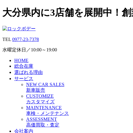
大分県内に3店舗を展開中！創
TEL
0977-23-7378
水曜定休日／10:00～19:00
HOME
総合在庫
選ばれる理由
サービス
N
EW CAR
S
ALES
新車販売
C
USTOMIZE
カスタマイズ
M
AINTENANCE
車検・メンテナンス
A
SSESSMENT
高価買取・査定
会社案内