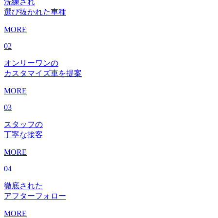
洗練され
選び抜かれた車種
MORE
02
オンリーワンの
カスタマイズ車を提案
MORE
03
スタッフの
丁寧な接客
MORE
04
徹底された
アフターフォロー
MORE