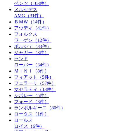
ベンツ
（103件）
メルセデス
AMG
（31件）
ＢＭＷ
（14件）
アウディ
（41件）
フォルクス
ワーゲン
（12件）
ポルシェ
（33件）
ジャガー
（3件）
ランド
ローバー
（34件）
ＭＩＮＩ
（8件）
フィアット
（5件）
フェラーリ
（57件）
マセラティ
（13件）
シボレー
（5件）
フォード
（3件）
ランボルギーニ
（80件）
ロータス
（1件）
ロールス
ロイス
（6件）