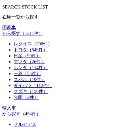
S
EARCH
S
TOCK LIST
在庫一覧から探す
国産車
から探す
（1311件）
レクサス
（206件）
トヨタ
（549件）
日産
（99件）
マツダ
（26件）
ホンダ
（114件）
三菱
（25件）
スバル
（19件）
ダイハツ
（112件）
スズキ
（159件）
光岡
（2件）
輸入車
から探す
（494件）
メルセデス