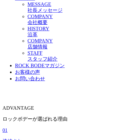
M
ESSAGE
社長メッセージ
C
OMPANY
会社概要
H
ISTORY
沿革
C
OMPANY
店舗情報
S
TAFF
スタッフ紹介
ROCK BODEマガジン
お客様の声
お問い合わせ
A
DVANTAGE
ロックボデーが選ばれる理由
01