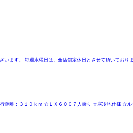
ございます。 毎週水曜日は、全店舗定休日とさせて頂いておりま
走行距離：３１０ｋｍ ☆ＬＸ６００７人乗り ☆寒冷地仕様 ☆ル