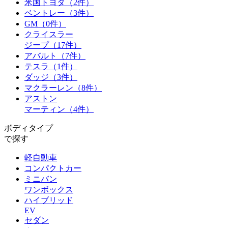
米国トヨタ
（2件）
ベントレー
（3件）
GM
（0件）
クライスラー
ジープ
（17件）
アバルト
（7件）
テスラ
（1件）
ダッジ
（3件）
マクラーレン
（8件）
アストン
マーティン
（4件）
ボディタイプ
で探す
軽自動車
コンパクトカー
ミニバン
ワンボックス
ハイブリッド
EV
セダン