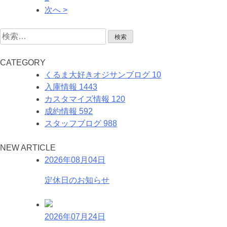
次へ >
検
索:
C
ATEGORY
くるま大好きオジサンブログ
10
入庫情報
1443
カスタマイズ情報
120
成約情報
592
スタッフブログ
988
N
EW
A
RTICLE
2026年08月04日
定休日のお知らせ
2026年07月24日