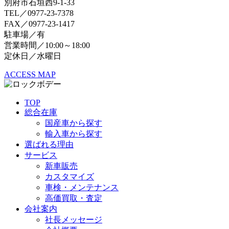
別府市石垣西9-1-33
TEL／0977-23-7378
FAX／0977-23-1417
駐車場／有
営業時間／10:00～18:00
定休日／水曜日
ACCESS MAP
TOP
総合在庫
国産車から探す
輸入車から探す
選ばれる理由
サービス
新車販売
カスタマイズ
車検・メンテナンス
高価買取・査定
会社案内
社長メッセージ