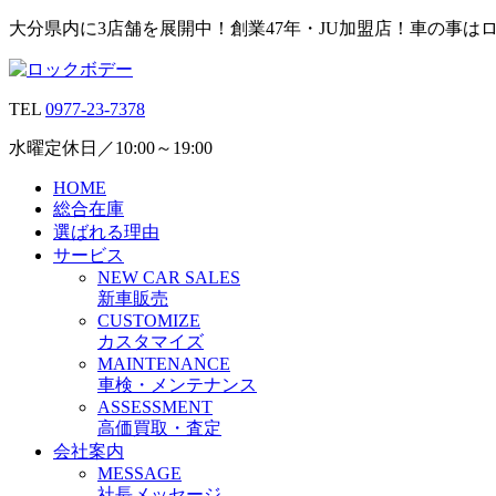
大分県内に3店舗を展開中！創業47年・JU加盟店！車の事は
TEL
0977-23-7378
水曜定休日／10:00～19:00
HOME
総合在庫
選ばれる理由
サービス
N
EW CAR
S
ALES
新車販売
C
USTOMIZE
カスタマイズ
M
AINTENANCE
車検・メンテナンス
A
SSESSMENT
高価買取・査定
会社案内
M
ESSAGE
社長メッセージ